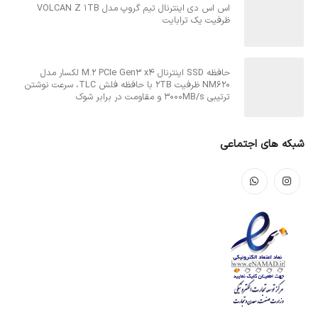
اس اس دی اینترنال تیم گروپ مدل VOLCAN Z 1TB
ظرفیت یک ترابایت
حافظه SSD اینترنال M.2 PCIe Gen3 x4 لکسار مدل
NM620 ظرفیت 2TB با حافظه فلش TLC، سرعت نوشتن
ترتیبی 3000MB/s و مقاومت در برابر شوک
شبکه های اجتماعی