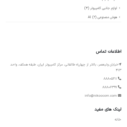
لوازم جانبی کامپیوتر
(4)
هوش مصنوعی AI
(2)
اطلاعات تماس
خیابان ولیعصر، بالاتر از چهارراه طالقانی، مرکز کامپیوتر ایران، طبقه همکف، واحد
413
88805211
88806399
info@nikoocom.com
لینک های مفید
خانه