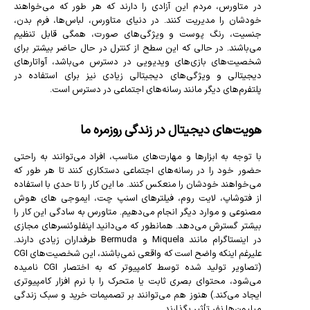
در متاورس، مردم این آزادی را دارند که هر طور که می‌خواهند
خودشان را مدیریت کنند. در دنیای متاورس، لباس‌ها، فرم بدن،
جنسیت، رنگ پوست و ویژگی‌های صورت، همگی قابل تنظیم
می‌باشند. در حالی که این سطح از کنترل در حال حاضر بیشتر برای
شخصیت‌های بازی‌های ویدیویی در دسترس می‌باشد، آواتارهای
دیجیتالی و ویژگی‌های دیجیتالی زیادی نیز برای استفاده در
پلتفرم‌های دیگر مانند رسانه‌های اجتماعی در دسترس است.
هویت‌های دیجیتال در زندگی روزمره ما
با توجه به ابزارها و مهارت‌های مناسب، افراد می‌توانند به راحتی
حضور خود را در رسانه‌های اجتماعی دستکاری کنند تا هر طور که
می‌خواهند خودشان را منعکس کنند. ما این کار را تا حدی با استفاده
از فتوشاپ، لایت روم، فیلترهای اسنپ چت، ایموجی های هوش
مصنوعی و موارد دیگر انجام می‌دهیم. متاورس به سادگی این کار را
بیشتر گسترش می‌دهد. همانطور که می‌دانید اینفلوئنسرهای مجازی
در اینستاگرام مانند Miquela و Bermuda طرفداران زیادی دارند.
علیرغم اینکه واضح است که واقعی نمی‌باشند، این شخصیت‌های CGI
(تصاویر تولید شده توسط کامپیوتر که به اختصار CGI نامیده
می‌شود، محتوای بصری ثابت یا متحرک را با نرم افزار کامپیوتری
ایجاد می‌کند.) هنوز هم می‌توانند بر تصمیمات خرید و سبک زندگی
میلیون‌ها نفر تأثیر بگذارند.