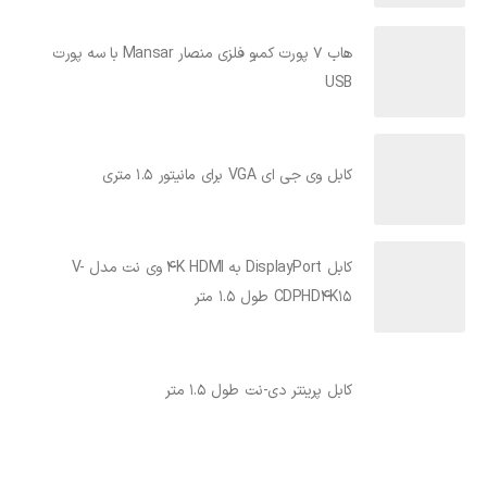
هاب 7 پورت کمبو فلزی منصار Mansar با سه پورت
USB
کابل وی جی ای VGA برای مانیتور 1.5 متری
کابل DisplayPort به 4K HDMI وی نت مدل V-
CDPHD4K15 طول 1.5 متر
کابل پرینتر دی-نت طول 1.5 متر