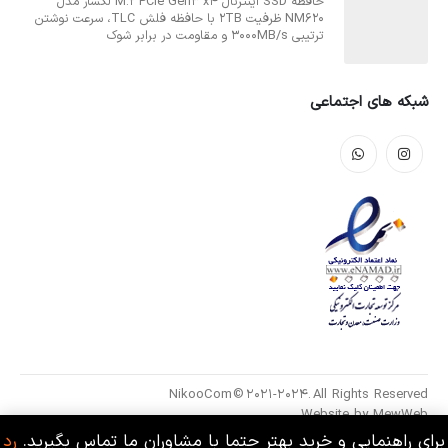
حافظه SSD اینترنال M.2 PCIe Gen3 x4 لکسار مدل
NM620 ظرفیت 2TB با حافظه فلش TLC، سرعت نوشتن
ترتیبی 3000MB/s و مقاومت در برابر شوک
شبکه های اجتماعی
NikooCom © 2021-2024. All Rights Reserved
Website by
MewWeb
برای راهنمایی و خرید بهتر حتما با مشاوران ما تماس بگیرید.
رد