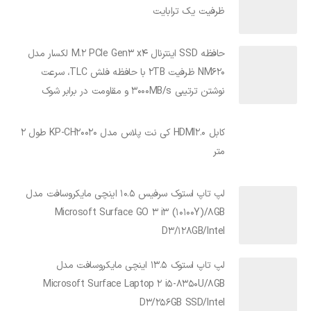
ظرفیت یک ترابایت
حافظه SSD اینترنال M.2 PCIe Gen3 x4 لکسار مدل
NM620 ظرفیت 2TB با حافظه فلش TLC، سرعت
نوشتن ترتیبی 3000MB/s و مقاومت در برابر شوک
کابل HDMI2.0 کی نت پلاس مدل KP-CH20020 طول 2
متر
لپ تاپ استوک سرفیس 10.5 اینچی مایکروسافت مدل
Microsoft Surface GO 3 i3 (10100Y)/8GB
D3/128GB/Intel
لپ تاپ استوک 13.5 اینچی مایکروسافت مدل
Microsoft Surface Laptop 2 i5-8350U/8GB
D3/256GB SSD/Intel