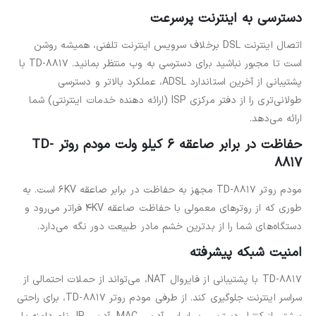
دسترسی به اینترنت پرسرعت
اتصال اینترنت DSL برخلاف سرویس اینترنت تلفنی، همیشه روشن
است تا مجبور نباشید برای دسترسی به وب منتظر بمانید. TD-8817 با
پشتیبانی از آخرین استاندارد ADSL، عملکرد بالاتر و دسترسی
طولانی‌تری را از دفتر مرکزی ISP (ارائه دهنده خدمات اینترنتی) شما
ارائه می‌دهد.
حفاظت در برابر صاعقه 6 کیلو ولت مودم روتر
TD-
8817
مودم روتر TD-8817 مجهز به حفاظت در برابر صاعقه 6KV است. به
طوری که از روترهای معمولی با حفاظت صاعقه 4KV فراتر می‌رود و
دستگاه‌های شما را از بدترین خشم مادر طبیعت دور نگه می‌دارد.
امنیت شبکه پیشرفته
TD-8817 با پشتیبانی از فایروال NAT، می‌تواند از حملات احتمالی از
سراسر اینترنت جلوگیری کند. از طرفی مودم روتر TD-8817، برای راحتی