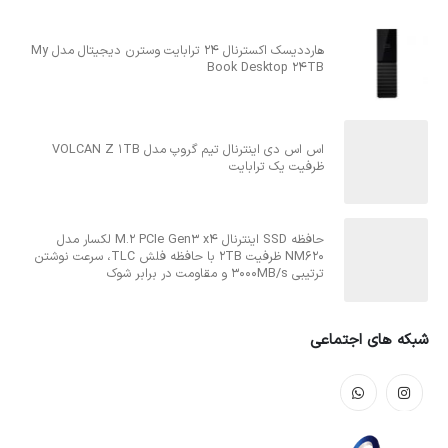
هارددیسک اکسترنال 24 ترابایت وسترن دیجیتال مدل My
Book Desktop 24TB
اس اس دی اینترنال تیم گروپ مدل VOLCAN Z 1TB
ظرفیت یک ترابایت
حافظه SSD اینترنال M.2 PCIe Gen3 x4 لکسار مدل
NM620 ظرفیت 2TB با حافظه فلش TLC، سرعت نوشتن
ترتیبی 3000MB/s و مقاومت در برابر شوک
شبکه های اجتماعی