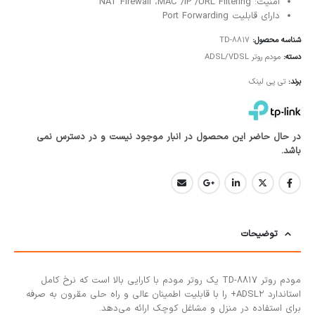
امنیت: NAT Firewall ،MAC /IP /URL Filtering
دارای قابلیت Port Forwarding
شناسه محصول:
TD-8817
دسته:
مودم روتر ADSL/VDSL
برند:
تی پی لینک
در حال حاضر این محصول در انبار موجود نیست و در دسترس نمی
باشد.
توضیحات
مودم روتر TD-8817 یک روتر مودم با کارایی بالا است که نرخ کامل
استاندارد ADSL2+ را با قابلیت اطمینان عالی و راه حلی مقرون به صرفه
برای استفاده در منزل و مشاغل کوچک ارائه می‌دهد.