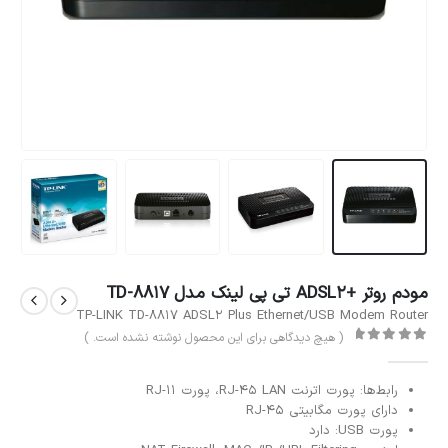
مودم روتر +ADSL2 تی پی لینک مدل TD-8817
TP-LINK TD-8817 ADSL2 Plus Ethernet/USB Modem Router
( هیچ دیدگاهی برای این محصول نوشته نشده است. )
out of 5
0
رابط‌‌ها: پورت اترنت RJ-45 LAN، پورت RJ-11
دارای پورت مگابیتی RJ-45
پورت USB: دارد