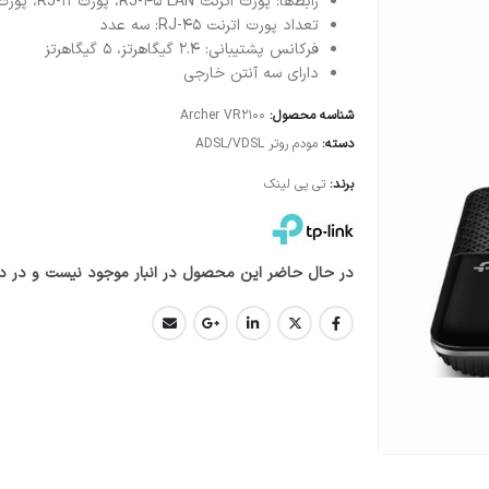
رابط‌‌ها: پورت اترنت RJ-45 LAN، پورت RJ-11، پورت RJ-45 WAN، پورت USB
تعداد پورت اترنت RJ-45: سه عدد
فرکانس پشتیبانی: 2.4 گیگاهرتز، 5 گیگاهرتز
دارای سه آنتن خارجی
شناسه محصول:
Archer VR2100
دسته:
مودم روتر ADSL/VDSL
برند:
تی پی لینک
در حال حاضر این محصول در انبار موجود نیست و در د