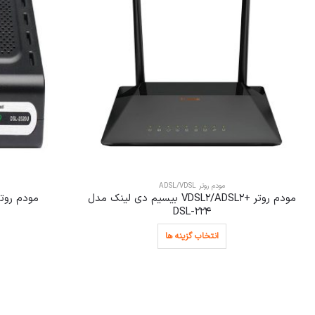
مودم روتر ADSL/VDSL
مودم روتر +VDSL2/ADSL2 بیسیم دی لینک مدل
مودم روتر د
DSL-224
انتخاب گزینه ها