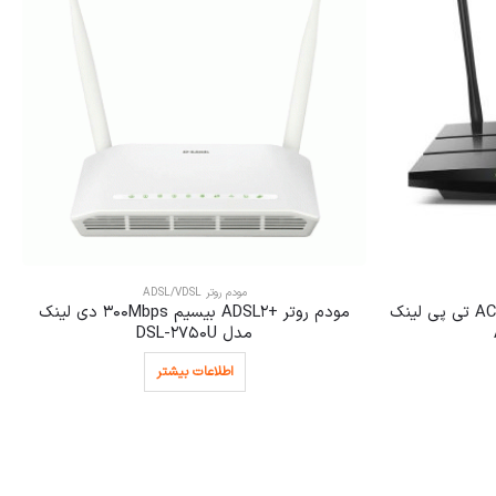
مودم روتر ADSL/VDSL
مودم روتر VDSL/ADSL بیسیم AC1200 تی پی لینک
مودم روتر +ADSL2 بیسیم 300Mbps دی لینک
مدل DSL-2750U
اطلاعات بیشتر