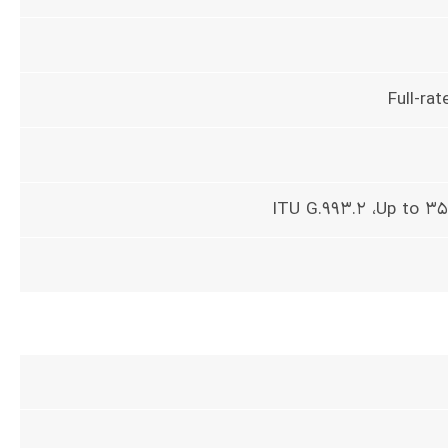
Full-ra
ITU G.993.2 ،Up to 35