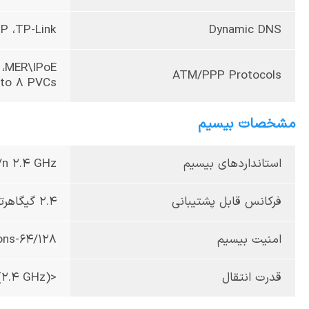
P ،TP-Link
Dynamic DNS
 ،MER\IPoE
ATM/PPP Protocols
 to 8 PVCs
مشخصات بیسیم
استانداردهای بیسیم
g/n 2.4 GHz
فرکانس قابل پشتیبانی
2.4 گیگاهرتز، 5.0 گیگاهرتز
امنیت بیسیم
64/128-bit WEP ،WPA/WPA2 ،WPA-PSK/WPA-PSK2 encryptions
قدرت انتقال
<20dBm (2.4 GHz) و <23dBm (5 GHz)