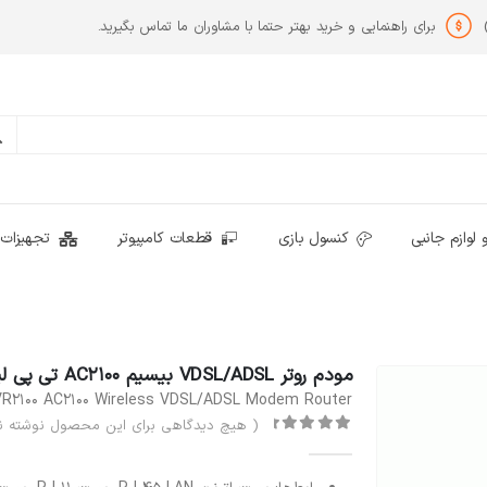
برای راهنمایی و خرید بهتر حتما با مشاوران ما تماس بگیرید.
 لوازم جانبی
کنسول بازی
قطعات کامپیوتر
تجهیزات 
مودم روتر VDSL/ADSL بیسیم AC2100 تی پی لینک مدل Archer VR2100
VR2100 AC2100 Wireless VDSL/ADSL Modem Router
( هیچ دیدگاهی برای این محصول نوشته ن
out of 5
0