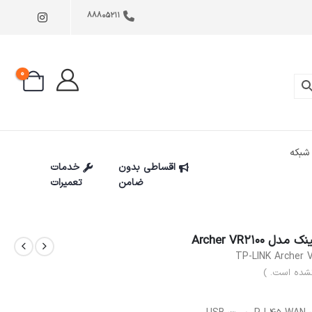
88805211
0
شبکه
اقساطی بدون
خدمات
ضامن
تعمیرات
TP-LINK Archer 
شده است. )