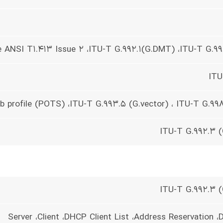
te ANSI T1.413 Issue 2 ،ITU-T G.992.1(G.DMT) ،ITU-T G.99
ITU
b profile (POTS) ،ITU-T G.993.5 (G.vector) ، ITU-T G.99
ITU-T G.992.3 (
ITU-T G.992.3 (
Server ،Client ،DHCP Client List ،Address Reservation 