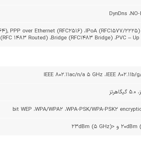
DynDns ،NO-I
4), PPP over Ethernet (RFC2516) ،IPoA (RFC1577/2225)
(RFC 1483 Routed) ،Bridge (RFC1483 Bridge) ،PVC – Up
IEEE 802.11ac/n/a 5 GHz ،IEEE 802.11b/