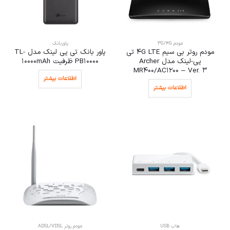
مودم 3G/4G
پاوربانک
مودم روتر بی سیم 4G LTE تی
پاور بانک تی پی لینک مدل TL-
پی-لینک مدل Archer
PB10000 ظرفیت 10000mAh
MR400/AC1200 – Ver. 3
اطلاعات بیشتر
اطلاعات بیشتر
هاب USB
مودم روتر ADSL/VDSL