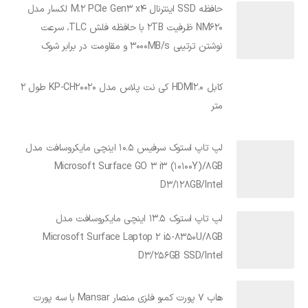
حافظه SSD اینترنال M.2 PCIe Gen3 x4 لکسار مدل
NM620 ظرفیت 2TB با حافظه فلش TLC، سرعت
نوشتن ترتیبی 3000MB/s و مقاومت در برابر شوک
کابل HDMI2.0 کی نت پلاس مدل KP-CH20020 طول 2
متر
لپ تاپ استوک سرفیس 10.5 اینچی مایکروسافت مدل
Microsoft Surface GO 3 i3 (10100Y)/8GB
D3/128GB/Intel
لپ تاپ استوک 13.5 اینچی مایکروسافت مدل
Microsoft Surface Laptop 2 i5-8350U/8GB
D3/256GB SSD/Intel
هاب 7 پورت کمبو فلزی منصار Mansar با سه پورت