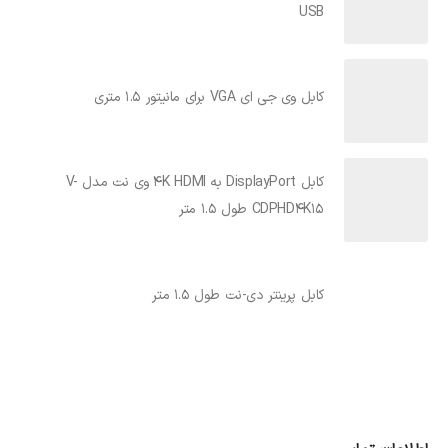
USB
کابل وی جی ای VGA برای مانیتور 1.5 متری
کابل DisplayPort به 4K HDMI وی نت مدل V-
CDPHD4K15 طول 1.5 متر
کابل پرینتر دی-نت طول 1.5 متر