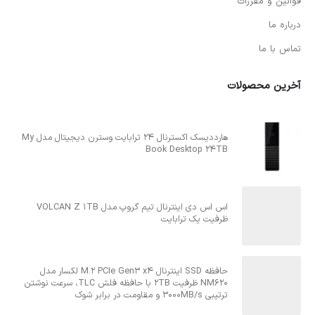
قوانین و مقررات
درباره ما
تماس با ما
آخرین محصولات
هارددیسک اکسترنال 24 ترابایت وسترن دیجیتال مدل My
Book Desktop 24TB
اس اس دی اینترنال تیم گروپ مدل VOLCAN Z 1TB
ظرفیت یک ترابایت
حافظه SSD اینترنال M.2 PCIe Gen3 x4 لکسار مدل
NM620 ظرفیت 2TB با حافظه فلش TLC، سرعت نوشتن
ترتیبی 3000MB/s و مقاومت در برابر شوک