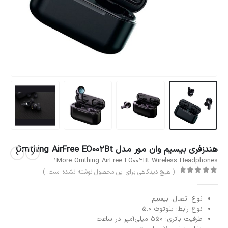
هندزفری بیسیم وان مور مدل Omthing AirFree EO002Bt
1More Omthing AirFree EO002Bt Wireless Headphones
( هیچ دیدگاهی برای این محصول نوشته نشده است. )
out of 5
0
نوع اتصال: بیسیم
نوع رابط: بلوتوث 5.0
ظرفیت باتری: 550 میلی‌آمپر در ساعت