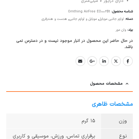
دارای درایور 7 میلی‌متری
شناسه محصول:
Omthing AirFree EO002Bt
دسته:
لوازم جانبی موبایل
,
موبایل و لوازم جانبی
,
هدست و هندزفری
برند:
وان مور
در حال حاضر این محصول در انبار موجود نیست و در دسترس نمی
باشد.
مشخصات محصول
مشخصات ظاهری
وزن
15 گرم
نوع
برقراری تماس، ورزش، موسیقی و کاربری