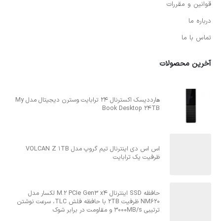
قوانین و مقررات
درباره ما
تماس با ما
آخرین محصولات
هارددیسک اکسترنال 24 ترابایت وسترن دیجیتال مدل My
Book Desktop 24TB
اس اس دی اینترنال تیم گروپ مدل VOLCAN Z 1TB
ظرفیت یک ترابایت
حافظه SSD اینترنال M.2 PCIe Gen3 x4 لکسار مدل
NM620 ظرفیت 2TB با حافظه فلش TLC، سرعت نوشتن
ترتیبی 3000MB/s و مقاومت در برابر شوک