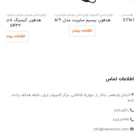
لوازم جانبی کامپیوتر
,
لوازم جانبی موبایل
,
موبایل و لوازم جانبی
لوازم جانبی موبایل
,
موبایل و لوازم جانبی
,
هدست و هندزفری
هدفون بیسیم سلبریت مدل A19
هدفون گیمینگ لاجیتک مدل
G432
اطلاعات بیشتر
اطلاعات بیشتر
اطلاعات تماس
خیابان ولیعصر، بالاتر از چهارراه طالقانی، مرکز کامپیوتر ایران، طبقه همکف، واحد
413
88805211
88806399
info@nikoocom.com