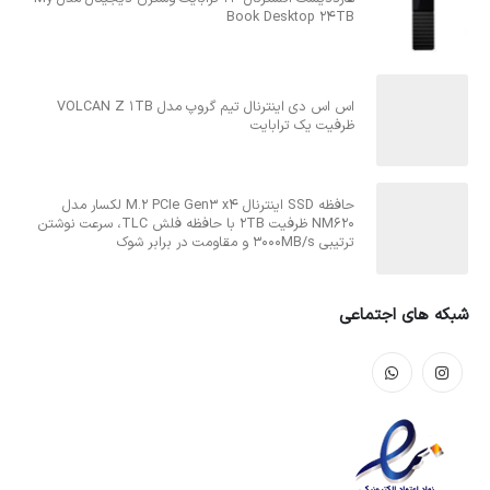
هارددیسک اکسترنال 24 ترابایت وسترن دیجیتال مدل My
Book Desktop 24TB
اس اس دی اینترنال تیم گروپ مدل VOLCAN Z 1TB
ظرفیت یک ترابایت
حافظه SSD اینترنال M.2 PCIe Gen3 x4 لکسار مدل
NM620 ظرفیت 2TB با حافظه فلش TLC، سرعت نوشتن
ترتیبی 3000MB/s و مقاومت در برابر شوک
شبکه های اجتماعی