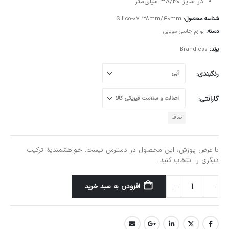
در سایز 38/40 میلی‌متر
شناسه محصول:
Silico-07 38mm/40mm
دسته:
لوازم جانبی موبایل
برند:
Brandless
رنگبندی
گارانتی
صاف
با عرض پوزش، این محصول در دسترس نیست. خواهشمندیمً ترکیب
دیگری را انتخاب کنید.
افزودن به سبد خرید