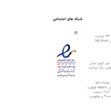
شبکه های اجتماعی
هارددیسک اکسترنال 24 ترابایت
وسترن دیجیتال مدل My Book
 تیم گروپ مدل
حافظه SSD اینترنال M.2 PCIe
Gen3 x4 لکسار مدل NM620 ظرفیت
2TB با حافظه فلش TLC، سرعت
نوشتن ترتیبی 3000MB/s و مقاومت