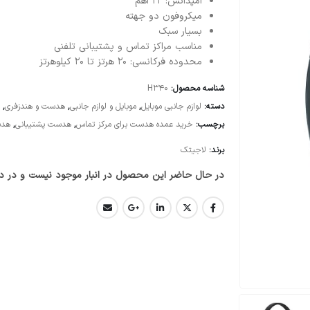
امپدانس: ۲۲ اهم
میکروفون دو جهته
بسیار سبک
مناسب مراکز تماس و پشتیبانی تلفنی
محدوده فرکانسی: ۲۰ هرتز تا ۲۰ کیلوهرتز
شناسه محصول:
H340
دسته:
لوازم جانبی موبایل
,
موبایل و لوازم جانبی
,
هدست و هندزفری
,
ه
برچسب:
خرید عمده هدست برای مرکز تماس
,
هدست پشتیبانی
,
هدس
برند:
لاجیتک
در حال حاضر این محصول در انبار موجود نیست و در د