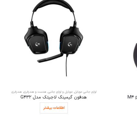
لوازم جانبی موبایل
,
موبایل و لوازم جانبی
,
هدست و هندزفری
,
هندزفری
هدفون گیمینگ لاجیتک مدل G432
اطلاعات بیشتر