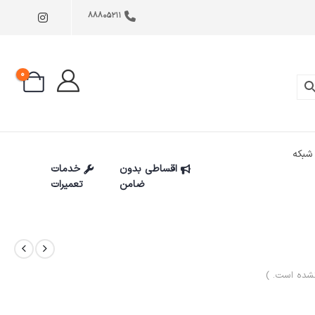
88805211
0
شبکه
اقساطی بدون
خدمات
ضامن
تعمیرات
شده است. )