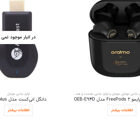
در انبار موجود نمی
باشد
م جانبی موبایل
,
موبایل و لوازم جانبی
,
هدست و هندزفری
لوازم جانبی موبایل
ل OEB-E94D
دانگل انی‌کست مدل M4 plus
اطلاعات بیشتر
اطلاعات بیشتر