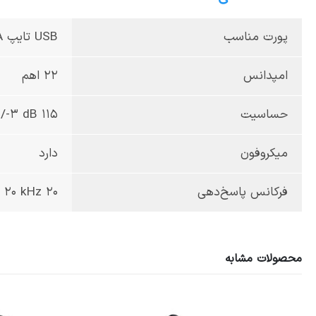
پورت مناسب
USB تایپ A
امپدانس
22 اهم
حساسیت
115 dB +/-3 dB
میکروفون
دارد
فرکانس پاسخ‌دهی
20 Hz - 20 kHz
محصولات مشابه