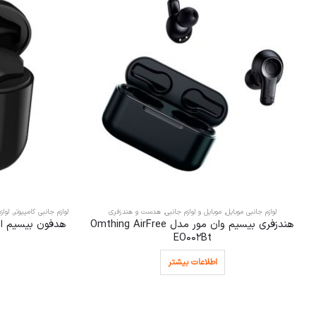
لوازم جانبی موبایل
,
موبایل و لوازم جانبی
,
هدست و هندزفری
لوازم جانبی کامپیوتر
,
لواز
هندزفری بیسیم وان مور مدل Omthing AirFree
هدفون بیسیم ارایمو FreePods 2 مد
EO002Bt
اطلاعات بیشتر