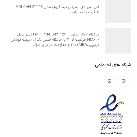
اس اس دی اینترنال تیم گروپ مدل VOLCAN Z 1TB
ظرفیت یک ترابایت
حافظه SSD اینترنال M.2 PCIe Gen3 x4 لکسار مدل
NM620 ظرفیت 2TB با حافظه فلش TLC، سرعت نوشتن
ترتیبی 3000MB/s و مقاومت در برابر شوک
شبکه های اجتماعی