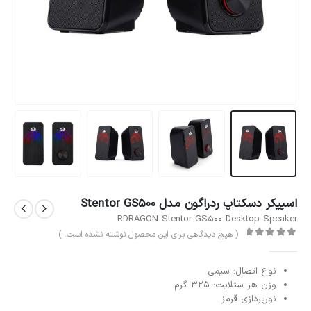
اسپیکر دسکتاپ ردراگون مدل Stentor GS500
RDRAGON Stentor GS500 Desktop Speaker
( هیچ دیدگاهی برای این محصول نوشته نشده است. )
out of 5
0
نوع اتصال: سیمی
وزن هر ستلایت: 325 گرم
نورپردازی قرمز