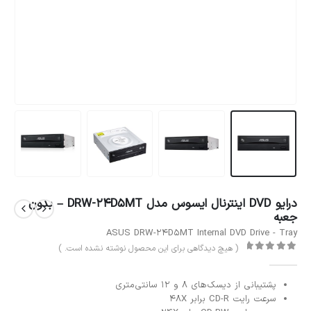
درایو DVD اینترنال ایسوس مدل DRW-24D5MT – بدون
جعبه
ASUS DRW-24D5MT Internal DVD Drive - Tray
( هیچ دیدگاهی برای این محصول نوشته نشده است. )
out of 5
0
پشتیبانی از دیسک‌های 8 و 12 سانتی‌متری
سرعت رایت CD-R برابر ۴۸X