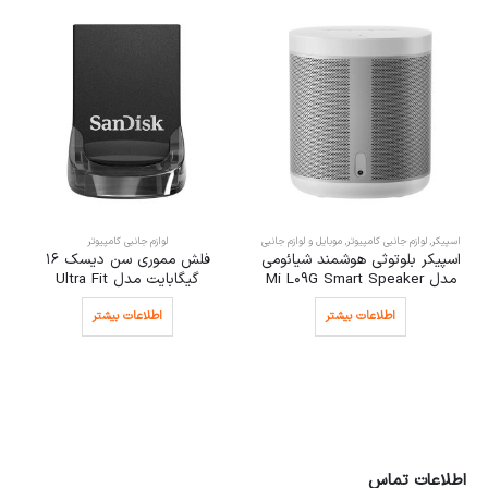
لوازم جانبی کامپیوتر
لوازم جانبی کامپیوتر
فلش مموری سن دیسک 16
درایو DVD اکسترنال ایسوس مدل
گیگابایت مدل Ultra Fit
SDRW-08D2S-U Lite
اطلاعات بیشتر
انتخاب گزینه ها
اطلاعات تماس