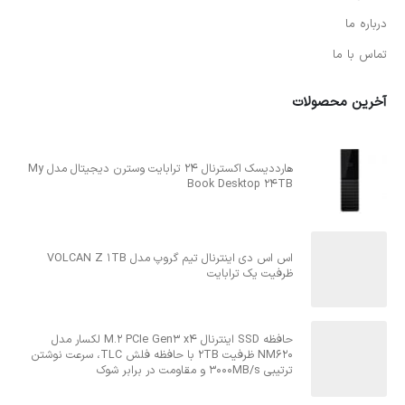
درباره ما
تماس با ما
آخرین محصولات
هارددیسک اکسترنال 24 ترابایت وسترن دیجیتال مدل My
Book Desktop 24TB
اس اس دی اینترنال تیم گروپ مدل VOLCAN Z 1TB
ظرفیت یک ترابایت
حافظه SSD اینترنال M.2 PCIe Gen3 x4 لکسار مدل
NM620 ظرفیت 2TB با حافظه فلش TLC، سرعت نوشتن
ترتیبی 3000MB/s و مقاومت در برابر شوک