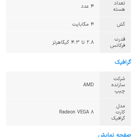
تعداد
4 عدد
هسته
کَش
4 مگابایت
قدرت
2.8 تا 4.3 گیگاهرتز
فرکانس
گرافیک
شرکت
سازنده
AMD
چیپ
مدل
کارت
Radeon VEGA 8
گرافیک
صفحه نمایش