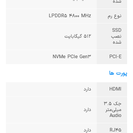
شده
نوع رم
LPDDR5 4800 MHz
SSD
نصب
512 گیگابایت
شده
NVMe PCIe Gen3
PCI-E
پورت ها
HDMI
دارد
جک 3.5
میلی‌متر
دارد
Audio
RJ45
دارد