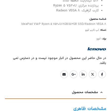
512 گیگابایت حافظه SSD
پردازنده مرکزی: Ryzen 5 7520U
کارت گرافیک: Radeon VEGA 8
شناسه محصول:
IdeaPad V15-P Ryzen 5 7520U/8GB/512GB SSD/Radeon VEGA 8
دسته:
لپ تاپ
,
لنوو
برند:
لنوو
در حال حاضر این محصول در انبار موجود نیست و در دسترس نمی
باشد.
مشخصات محصول
مشخصات ظاهری