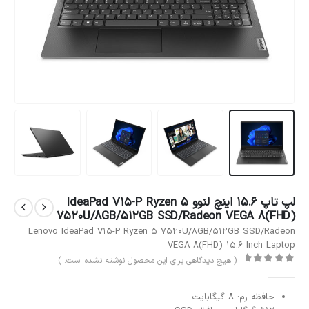
لپ تاپ 15.6 اینچ لنوو IdeaPad V15-P Ryzen 5
7520U/8GB/512GB SSD/Radeon VEGA 8(FHD)
Lenovo IdeaPad V15-P Ryzen 5 7520U/8GB/512GB SSD/Radeon
VEGA 8(FHD) 15.6 Inch Laptop
( هیچ دیدگاهی برای این محصول نوشته نشده است. )
out of 5
0
حافظه رم: 8 گیگابایت