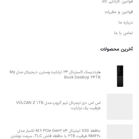
قوانین گارانتی کالا
قوانین و مقررات
درباره ما
تماس با ما
آخرین محصولات
هارددیسک اکسترنال 24 ترابایت وسترن دیجیتال مدل My
Book Desktop 24TB
اس اس دی اینترنال تیم گروپ مدل VOLCAN Z 1TB
ظرفیت یک ترابایت
حافظه SSD اینترنال M.2 PCIe Gen3 x4 لکسار مدل
NM620 ظرفیت 2TB با حافظه فلش TLC، سرعت نوشتن