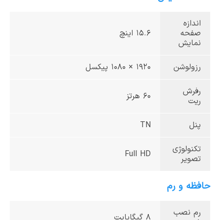
اندازه
صفحه
15.6 اینچ
نمایش
رزولوشن
1920 × 1080 پیکسل
رفرش
60 هرتز
ریت
پنل
TN
تکنولوژی
Full HD
تصویر
حافظه و رم
رم نصب
8 گیگابایت