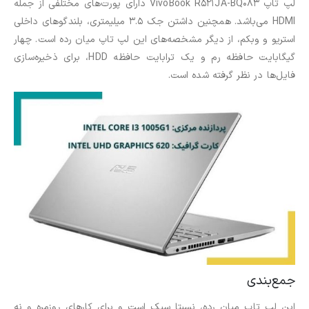
لپ تاپ VivoBook R521JA-BQ083 دارای پورت‌های مختلفی از جمله
HDMI می‌باشد. همچنین داشتن جک 3.5 میلیمتری، بلندگوهای داخلی
استریو و وبکم، از دیگر مشخصه‌های این لپ تاپ میان رده است. چهار
گیگابایت حافظه رم و یک ترابایت حافظه HDD، برای ذخیره‌سازی
فایل‌ها در نظر گرفته شده است.
جمع‌بندی
این لپ تاپ میان رده، نسبتا سبک است و برای کارهای روزمره و نه