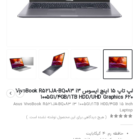
لپ تاپ 15 اینچ ایسوس VivoBook R521JA-BQ083 i3
1005G1/4GB/1TB HDD/UHD Graphics 620
Asus VivoBook R521JA-BQ083 i3 1005G1/1TB HDD/4GB 15 Inch
Laptop
( هیچ دیدگاهی برای این محصول نوشته نشده است. )
out of 5
0
حافظه رم: 4 گیگابایت