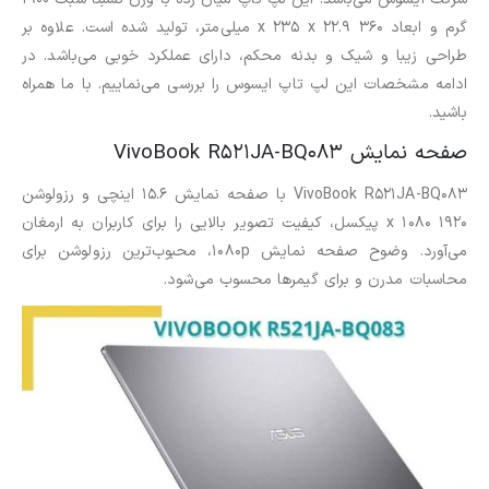
گرم و ابعاد ۳۶۰ x ۲۳۵ x ۲۲.۹ میلی‌متر، تولید شده است. علاوه بر
طراحی زیبا و شیک و بدنه محکم، دارای عملکرد خوبی می‌باشد. در
ادامه مشخصات این لپ تاپ ایسوس را بررسی می‌نماییم. با ما همراه
باشید.
صفحه نمایش VivoBook R521JA-BQ083
VivoBook R521JA-BQ083 با صفحه نمایش 15.6 اینچی و رزولوشن
۱۹۲۰ x ۱۰۸۰ پیکسل، کیفیت تصویر بالایی را برای کاربران به ارمغان
می‌آورد. وضوح صفحه نمایش 1080p، محبوب‌ترین رزولوشن برای
محاسبات مدرن و برای گیمرها محسوب می‌شود.