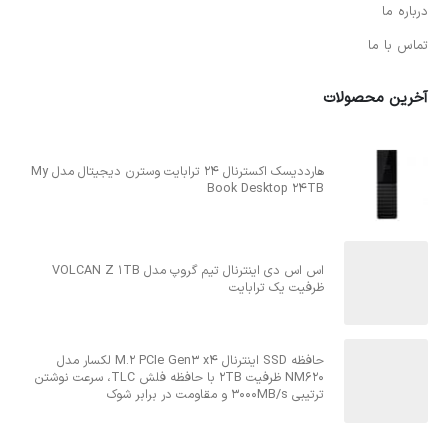
درباره ما
تماس با ما
آخرین محصولات
هارددیسک اکسترنال 24 ترابایت وسترن دیجیتال مدل My
Book Desktop 24TB
اس اس دی اینترنال تیم گروپ مدل VOLCAN Z 1TB
ظرفیت یک ترابایت
حافظه SSD اینترنال M.2 PCIe Gen3 x4 لکسار مدل
NM620 ظرفیت 2TB با حافظه فلش TLC، سرعت نوشتن
ترتیبی 3000MB/s و مقاومت در برابر شوک