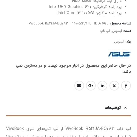
دارای یک ترابایت حافظه HDD
پردازنده گرافیکی: Intel UHD Graphics 620
پردازنده مرکزی: Intel Core i3 1005G1
شناسه محصول:
VivoBook R521JA-BQ083 i3 1005G1/1TB HDD/4GB
دسته:
ایسوس
,
لپ تاپ
برند:
ایسوس
در حال حاضر این محصول در انبار موجود نیست و در دسترس نمی
باشد.
توضیحات
لپ تاپ VivoBook R521JA-BQ083 از لپ تاپ‌های سری VivoBook
شرکت ایسوس می‌باشد. این لپ تاپ میان رده با وزن نسبتا سبک 1900