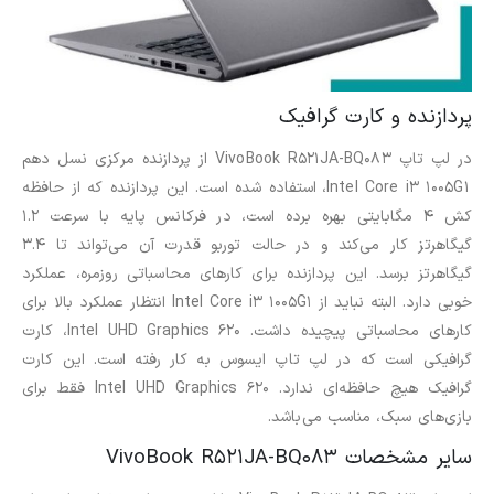
پردازنده و کارت گرافیک
در لپ تاپ VivoBook R521JA-BQ083 از پردازنده مرکزی نسل دهم
Intel Core i3 1005G1، استفاده شده است. این پردازنده که از حافظه
کش 4 مگابایتی بهره برده است، در فرکانس پایه با سرعت 1.2
گیگاهرتز کار می‌کند و در حالت توربو قدرت آن می‌تواند تا 3.4
گیگاهرتز برسد. این پردازنده برای کارهای محاسباتی روزمره، عملکرد
خوبی دارد. البته نباید از Intel Core i3 1005G1 انتظار عملکرد بالا برای
کارهای محاسباتی پیچیده داشت. Intel UHD Graphics 620، کارت
گرافیکی است که در لپ تاپ ایسوس به کار رفته است. این کارت
گرافیک هیچ حافظه‌ای ندارد. Intel UHD Graphics 620 فقط برای
بازی‌های سبک، مناسب می‌باشد.
سایر مشخصات VivoBook R521JA-BQ083