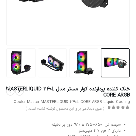
خنک کننده پردازنده کولر مستر مدل MASTERLIQUID 240L
CORE ARGB
Cooler Master MASTERLIQUID 240L CORE ARGB Liquid Cooling
( هیچ دیدگاهی برای این محصول نوشته نشده است. )
out of 5
0
سرعت فن: 650-1750 ± 10% دور بر دقیقه
دارلای ۲ فن ۱۲۰ میلی‌متر