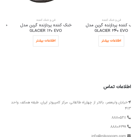
فن و خنک کننده
فن و خنک کننده
خنک کننده پردازنده گرین مدل
خنک کننده بادی دیپ کول مدل
GAMMAXX 200 V2 LGA1700
GLACIER 120 EVO
اطلاعات بیشتر
اطلاعات بیشتر
اطلاعات تماس
خیابان ولیعصر، بالاتر از چهارراه طالقانی، مرکز کامپیوتر ایران، طبقه همکف، واحد
413
88805211
88806399
info@nikoocom.com