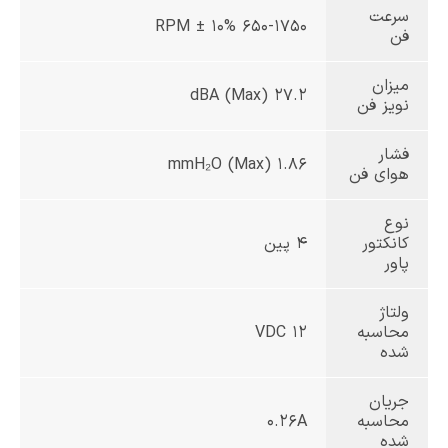
سرعت
650-1750 RPM ± 10%
فن
میزان
27.2 dBA (Max)
نویز فن
فشار
1.86 mmH₂O (Max)
هوای فن
نوع
کانکتور
4 پین
پاور
ولتاژ
محاسبه
12 VDC
شده
جریان
محاسبه
0.26A
شده