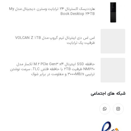
هارددیسک اکسترنال 24 ترابایت وسترن دیجیتال مدل My
Book Desktop 24TB
اس اس دی اینترنال تیم گروپ مدل VOLCAN Z 1TB
ظرفیت یک ترابایت
حافظه SSD اینترنال M.2 PCIe Gen3 x4 لکسار مدل
NM620 ظرفیت 2TB با حافظه فلش TLC، سرعت نوشتن
ترتیبی 3000MB/s و مقاومت در برابر شوک
شبکه های اجتماعی