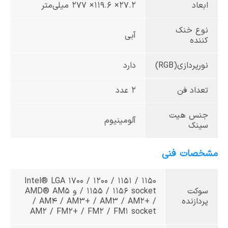
ابعاد
۲۷.۲× ۱۱۹.۶× ۲۷۷ میلی‌متر
نوع خنک
آبی
کننده
نورپردازی(RGB)
دارد
تعداد فن
۲ عدد
جنس هیت
آلومینیوم
سینک
مشخصات فنی
Intel® LGA 1700 / 1200 / 1151 / 1150
سوکت
/ 1155 / 1156 socket و AMD® AM5
پردازنده
/ AM4 / AM3+ / AM3 / AM2+ /
AM2 / FM2+ / FM2 / FM1 socket