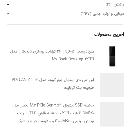
مانیتور
(26)
موبایل و لوازم جانبی
(347)
آخرین محصولات
هارددیسک اکسترنال 24 ترابایت وسترن دیجیتال مدل
My Book Desktop 24TB
اس اس دی اینترنال تیم گروپ مدل VOLCAN Z 1TB
ظرفیت یک ترابایت
حافظه SSD اینترنال M.2 PCIe Gen3 x4 لکسار مدل
NM620 ظرفیت 2TB با حافظه فلش TLC، سرعت
نوشتن ترتیبی 3000MB/s و مقاومت در برابر شوک