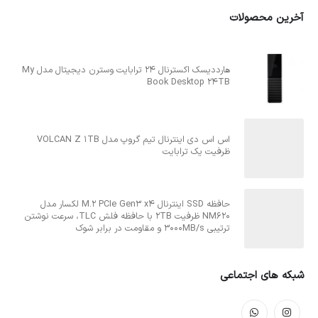
آخرین محصولات
هارددیسک اکسترنال 24 ترابایت وسترن دیجیتال مدل My
Book Desktop 24TB
اس اس دی اینترنال تیم گروپ مدل VOLCAN Z 1TB
ظرفیت یک ترابایت
حافظه SSD اینترنال M.2 PCIe Gen3 x4 لکسار مدل
NM620 ظرفیت 2TB با حافظه فلش TLC، سرعت نوشتن
ترتیبی 3000MB/s و مقاومت در برابر شوک
شبکه های اجتماعی