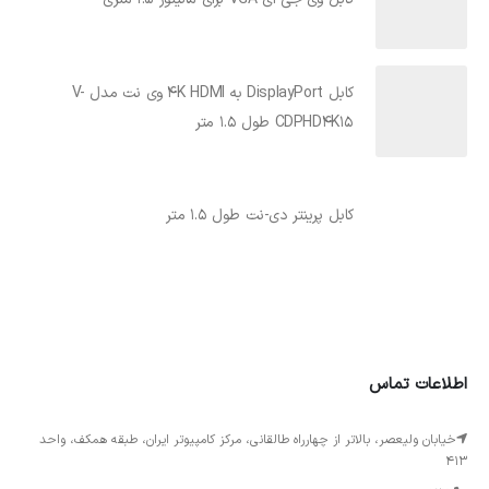
کابل DisplayPort به 4K HDMI وی نت مدل V-
CDPHD4K15 طول 1.5 متر
کابل پرینتر دی-نت طول 1.5 متر
اطلاعات تماس
خیابان ولیعصر، بالاتر از چهارراه طالقانی، مرکز کامپیوتر ایران، طبقه همکف، واحد
413