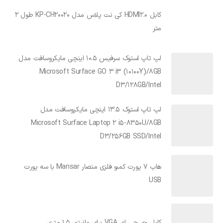
کابل HDMI2.0 کی نت پلاس مدل KP-CH20020 طول 2
متر
لپ تاپ استوک سرفیس 10.5 اینچی مایکروسافت مدل
Microsoft Surface GO 3 i3 (10100Y)/8GB
D3/128GB/Intel
لپ تاپ استوک 13.5 اینچی مایکروسافت مدل
Microsoft Surface Laptop 2 i5-8350U/8GB
D3/256GB SSD/Intel
هاب 7 پورت کمبو فلزی منصار Mansar با سه پورت
USB
کابل وی جی ای VGA برای مانیتور 1.5 متری