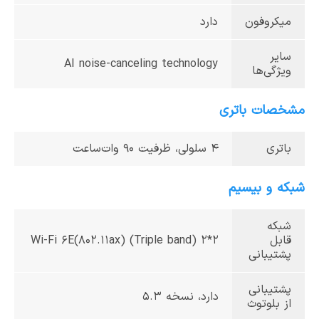
میکروفون
دارد
سایر
AI noise-canceling technology
ویژگی‌ها
مشخصات باتری
باتری
4 سلولی، ظرفیت 90 وات‌ساعت
شبکه و بیسیم
شبکه
قابل
Wi-Fi 6E(802.11ax) (Triple band) 2*2
پشتیبانی
پشتیبانی
دارد، نسخه 5.3
از بلوتوث