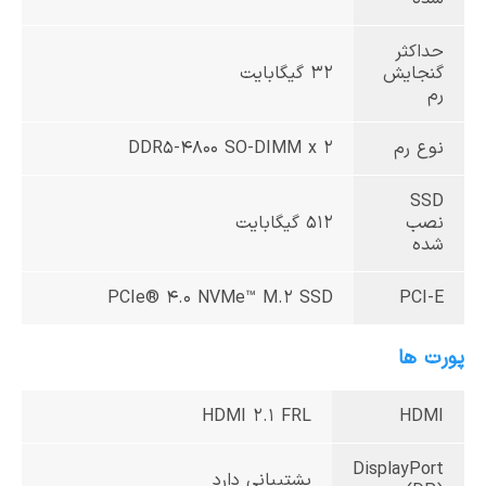
حداکثر
گنجایش
32 گیگابایت
رم
نوع رم
DDR5-4800 SO-DIMM x 2
SSD
نصب
512 گیگابایت
شده
PCIe® 4.0 NVMe™ M.2 SSD
PCI-E
پورت ها
HDMI 2.1 FRL
HDMI
DisplayPort
پشتیبانی دارد