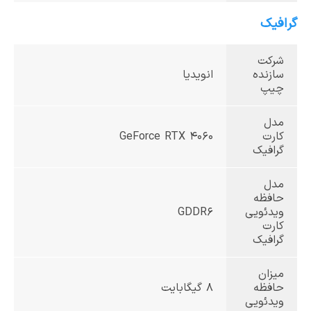
گرافیک
شرکت
سازنده
انویدیا
چیپ
مدل
کارت
GeForce RTX 4060
گرافیک
مدل
حافظه
ویدئویی
GDDR6
کارت
گرافیک
میزان
حافظه
8 گیگابایت
ویدئویی