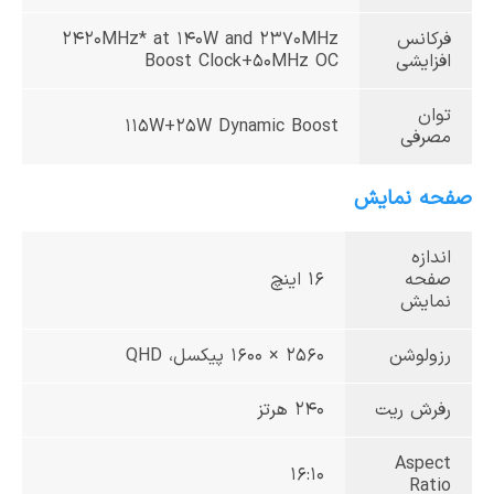
فرکانس
2420MHz* at 140W and 2370MHz
افزایشی
Boost Clock+50MHz OC
توان
115W+25W Dynamic Boost
مصرفی
صفحه نمایش
اندازه
صفحه
16 اینچ
نمایش
رزولوشن
2560 × 1600 پیکسل، QHD
رفرش ریت
240 هرتز
Aspect
16:10
Ratio