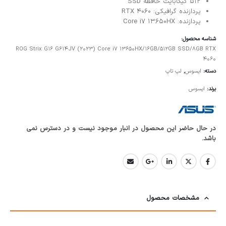
512 گیگابایت حافظه SSD
پردازنده گرافیکی: RTX 4060
پردازنده: Core i7 13650HX
شناسه محصول:
ROG Strix G16 G614JV (2023) Core i7 13650HX/16GB/512GB SSD/8GB RTX
4060
دسته:
ایسوس
,
لپ تاپ
برند:
ایسوس
در حال حاضر این محصول در انبار موجود نیست و در دسترس نمی
باشد.
مشخصات محصول