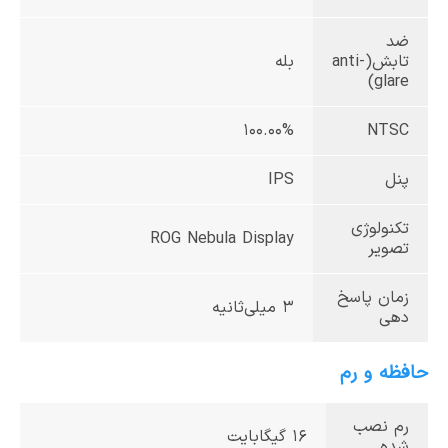
ضد
تابش(anti-
بله
glare)
100.00%
NTSC
پنل
IPS
تکنولوژی
ROG Nebula Display
تصویر
زمان پاسخ
3 میلی‌ثانیه
دهی
حافظه و رم
رم نصب
16 گیگابایت
شده