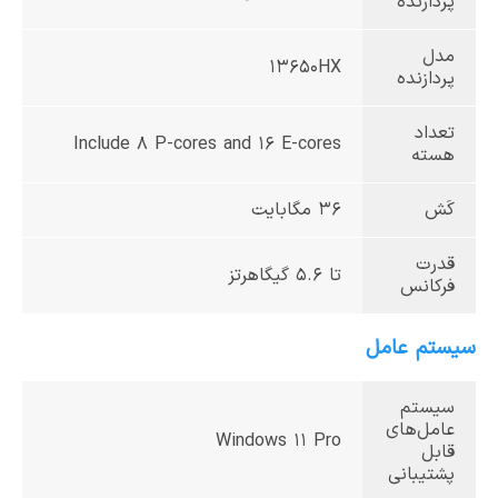
پردازنده
مدل
13650HX
پردازنده
تعداد
Include 8 P-cores and 16 E-cores
هسته
کَش
36 مگابایت
قدرت
تا 5.6 گیگاهرتز
فرکانس
سیستم عامل
سیستم
عامل‌های
Windows 11 Pro
قابل
پشتیبانی