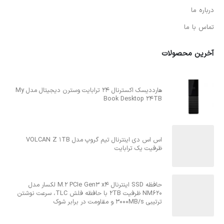
درباره ما
تماس با ما
آخرین محصولات
هارددیسک اکسترنال 24 ترابایت وسترن دیجیتال مدل My
Book Desktop 24TB
اس اس دی اینترنال تیم گروپ مدل VOLCAN Z 1TB
ظرفیت یک ترابایت
حافظه SSD اینترنال M.2 PCIe Gen3 x4 لکسار مدل
NM620 ظرفیت 2TB با حافظه فلش TLC، سرعت نوشتن
ترتیبی 3000MB/s و مقاومت در برابر شوک