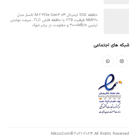
حافظه SSD اینترنال M.2 PCIe Gen3 x4 لکسار مدل
NM620 ظرفیت 2TB با حافظه فلش TLC، سرعت نوشتن
ترتیبی 3000MB/s و مقاومت در برابر شوک
شبکه های اجتماعی
NikooCom © 2021-2024. All Rights Reserved