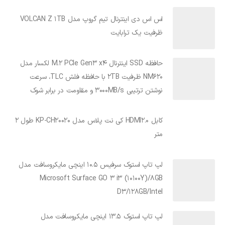
اس اس دی اینترنال تیم گروپ مدل VOLCAN Z 1TB
ظرفیت یک ترابایت
حافظه SSD اینترنال M.2 PCIe Gen3 x4 لکسار مدل
NM620 ظرفیت 2TB با حافظه فلش TLC، سرعت
نوشتن ترتیبی 3000MB/s و مقاومت در برابر شوک
کابل HDMI2.0 کی نت پلاس مدل KP-CH20020 طول 2
متر
لپ تاپ استوک سرفیس 10.5 اینچی مایکروسافت مدل
Microsoft Surface GO 3 i3 (10100Y)/8GB
D3/128GB/Intel
لپ تاپ استوک 13.5 اینچی مایکروسافت مدل