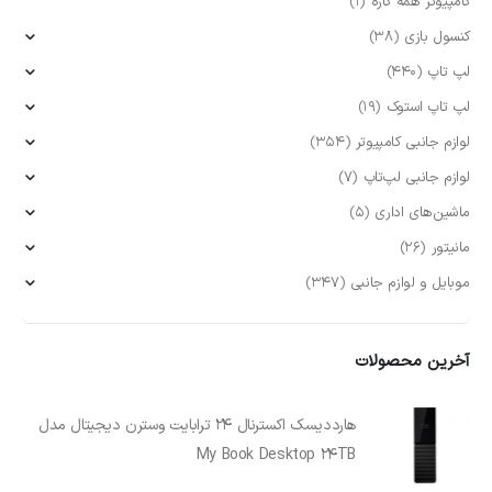
کامپیوتر همه کاره
(1)
کنسول بازی
(38)
لپ تاپ
(440)
لپ تاپ استوک
(19)
لوازم جانبی کامپیوتر
(354)
لوازم جانبی لپ‌تاپ
(7)
ماشین‌های اداری
(5)
مانیتور
(26)
موبایل و لوازم جانبی
(347)
آخرین محصولات
هارددیسک اکسترنال 24 ترابایت وسترن دیجیتال مدل
My Book Desktop 24TB