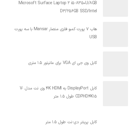
Microsoft Surface Laptop 2 i5-8350U/8GB
D3/256GB SSD/Intel
هاب 7 پورت کمبو فلزی منصار Mansar با سه پورت
USB
کابل وی جی ای VGA برای مانیتور 1.5 متری
کابل DisplayPort به 4K HDMI وی نت مدل V-
CDPHD4K15 طول 1.5 متر
کابل پرینتر دی-نت طول 1.5 متر