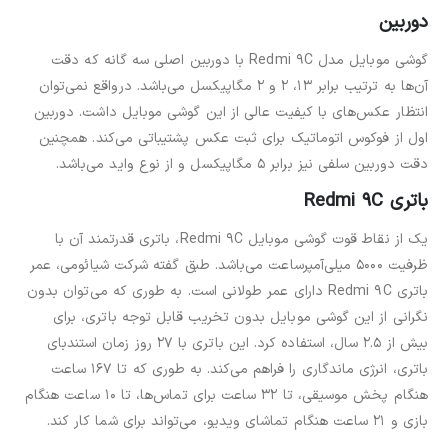
دوربین
گوشی موبایل مدل Redmi 9C با دوربین اصلی سه گانه که دقت
آن‌ها به ترتیب برابر 13، 2 و 2 مگاپیکسل می‌باشد. درواقع نمی‌توان
انتظار عکس‌های با کیفیت عالی از این گوشی موبایل داشت. دوربین
اول از فوکوس اتوماتیک برای ثبت عکس پشتیباتی می‌کند. همچنین
دقت دوربین سلفی نیز برابر 5 مگاپیکسل و از نوع واید می‌باشد.
باتری Redmi 9C
یک از نقاط قوت گوشی موبایل Redmi 9C، باتری قدرتمند آن با
ظرفیت 5000 میلی‌آمپرساعت می‌باشد. طبق گفته شرکت شیائومی، عمر
باتری Redmi 9C دارای عمر طولانی است. به طوری که می‌توان بدون
نگرانی از این گوشی موبایل بدون تخریب قابل توجه باتری، برای
بیش از 2.5 سال، استفاده کرد. این باتری با 27 روز زمان استندبای
باتری، انرژی ماندگاری را فراهم می‌کند. به طوری که تا 167 ساعت
هنگام پخش موسیقی، تا 32 ساعت برای تماس‌ها، تا 10 ساعت هنگام
بازی و 21 ساعت هنگام تماشای ویدیو، می‌تواند برای شما کار کند.