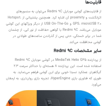
قابلیت‌ها
از قابلیت‌های گوشی موبایل Redmi 9C می‌توان به سنسورهای
اثرانگشت و proximity آن اشاره کرد. همچنین پشتیبانی از Hotspot،
GPS، microUSB 2.0 و USB On-The-Go از دیگر ویژ‌گهای این گوشی
موبایل می‌باشد. Redmi 9C با گواهی حفاظت از نور آبی، از چشمان
شما در برابر خستگی، حتی پس از گذراندن ساعت‌های طولانی در
گوشی محافظت می‌کند.
سایر مشخصات Redmi 9C
از پردازنده MediaTek Helio G35 در گوشی موبایل Redmi 9C
استفاده شده است. این پردازنده 8 هسته‌ای با حداکثر سرعت 2.3
گیگاهرتز، عملکرد نسبتا خوبی برای این گوشی فراهم می‌نماید. به
طوری که فناوری بازی HyperEngine، تجربه بازی روان‌تری، به ارمغان
می‌آورد.