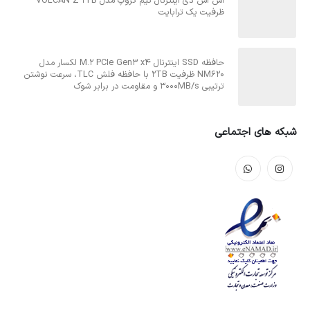
اس اس دی اینترنال تیم گروپ مدل VOLCAN Z 1TB
ظرفیت یک ترابایت
حافظه SSD اینترنال M.2 PCIe Gen3 x4 لکسار مدل
NM620 ظرفیت 2TB با حافظه فلش TLC، سرعت نوشتن
ترتیبی 3000MB/s و مقاومت در برابر شوک
شبکه های اجتماعی