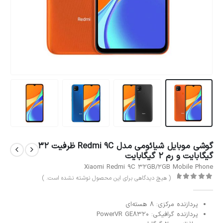
گوشی موبایل شیائومی مدل Redmi 9C ظرفیت 32
گیگابایت و رم 2 گیگابایت
Xiaomi Redmi 9C 32GB/2GB Mobile Phone
( هیچ دیدگاهی برای این محصول نوشته نشده است. )
out of 5
0
پردازنده مرکزی: 8 هسته‌ای
پردازنده گرافیکی: PowerVR GE8320