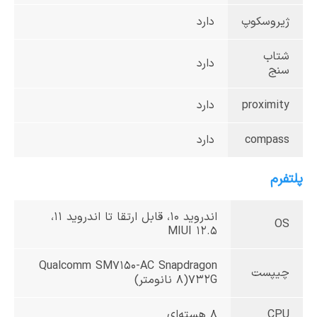
ژیروسکوپ
دارد
شتاب
دارد
سنج
proximity
دارد
compass
دارد
پلتفرم
اندروید 10، قابل ارتقا تا اندروید 11،
OS
MIUI 12.5
Qualcomm SM7150-AC Snapdragon
چیپست
732G(8 نانومتر)
CPU
8 هسته‌ای