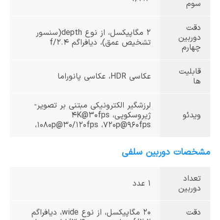
سوم
دقت
2 مگاپیکسل، از نوع depth(سنسور
دوربین
تشخیص عمق)، دیافراگم f/2.4
چهارم
قابلیت
عکاسی HDR، عکاسی پانوراما
ها
لرزشگیر الکترونیکی مبتنی بر تصویر-
ویدئو
ژیروسکوپی، 4K@30fps
،1080p@30/120fps ،720p@960fps
مشخصات دوربین سلفی
تعداد
1 عدد
دوربین
دقت
20 مگا‌پیکسل، از نوع wide، دیافراگم