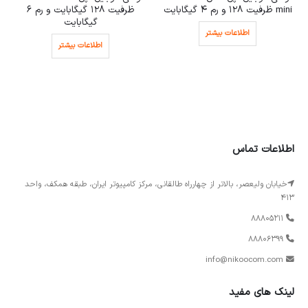
mini ظرفیت 128 و رم 4 گیگابایت
ظرفیت 128 گیگابایت و رم 6
گیگابایت
اطلاعات بیشتر
اطلاعات بیشتر
اطلاعات تماس
خیابان ولیعصر، بالاتر از چهارراه طالقانی، مرکز کامپیوتر ایران، طبقه همکف، واحد
413
88805211
88806399
info@nikoocom.com
لینک های مفید