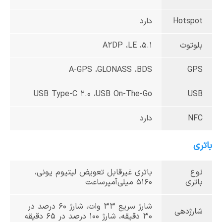
Hotspot
دارد
بلوتوث
5.1، A2DP ،LE
A-GPS ،GLONASS ،BDS
GPS
USB Type-C 2.0 ،USB On-The-Go
USB
NFC
دارد
باتری
نوع
باتری غیرقابل تعویض لیتیوم یونی،
باتری
5160 میلی‌آمپرساعت
شارژ سریع 33 وات، شارژ 60 درصد در
شارژدهی
30 دقیقه، شارژ 100 درصد در 65 دقیقه