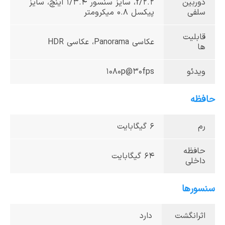
دوربین
f/2.2، سایز سنسور 1/3.4 اینچ، سایز
سلفی
پیکسل 0.8 میکرومتر
قابلیت
عکاسی Panorama، عکاسی HDR
ها
ویدئو
1080p@30fps
حافظه
رم
6 گیگا‌بایت
حافظه
64 گیگا‌بایت
داخلی
سنسورها
اثرانگشت
دارد