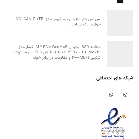
اس اس دی اینترنال تیم گروپ مدل VOLCAN Z 1TB
ظرفیت یک ترابایت
حافظه SSD اینترنال M.2 PCIe Gen3 x4 لکسار مدل
NM620 ظرفیت 2TB با حافظه فلش TLC، سرعت نوشتن
ترتیبی 3000MB/s و مقاومت در برابر شوک
شبکه های اجتماعی