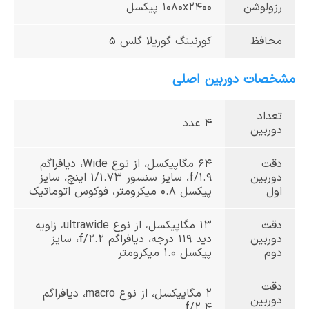
رزولوشن
1080x2400 پیکسل
محافظ
کورنینگ گوریلا گلس 5
مشخصات دوربین اصلی
تعداد
4 عدد
دوربین
دقت
64 مگا‌پیکسل، از نوع Wide، دیافراگم
دوربین
f/1.9، سایز سنسور 1/1.73 اینچ، سایز
اول
پیکسل 0.8 میکرومتر، فوکوس اتوماتیک
دقت
13 مگا‌پیکسل، از نوع ultrawide، زاویه
دوربین
دید 119 درجه، دیافراگم f/2.2، سایز
دوم
پیکسل 1.0 میکرومتر
دقت
2 مگاپیکسل، از نوع macro، دیافراگم
دوربین
f/2.4