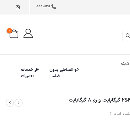
88805211
0
شبکه
اقساطی بدون
خدمات
ضامن
تعمیرات
شده است. )