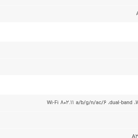
Wi-Fi 802.11 a/b/g/n/ac/6 ،dual-band ،W