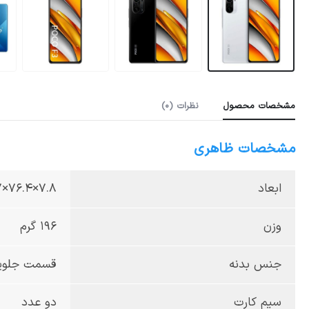
مشخصات محصول
نظرات (0)
مشخصات ظاهری
ابعاد
7.8×76.4×163.7
وزن
196 گرم
جنس بدنه
قسمت جلویی و 
سیم کارت
دو عدد