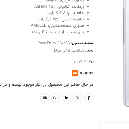
پردازنده مرکزی: 8 هسته‌ای
پردازنده گرافیکی: Adreno 650
حافظه رم: 8 گیگابایت
حافظه داخلی: 256 گیگابایت
فناوری صفحه‌نمایش: AMOLED
با پشتیبانی از اینترنت 4G و 5G
شناسه محصول:
Poco F3 256GB/8GB
دسته:
شیائومی
,
گوشی موبایل
برند:
شیائومی
در حال حاضر این محصول در انبار موجود نیست و در د