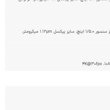
5 مگاپیکسل، از نوع macro، دیافراگم f/2.4، فاصله کانونی 50 میلی‌متر، سایز سنسور 1/5.0 اینچ، سایز پیکسل 1.12µm میکرومتر،