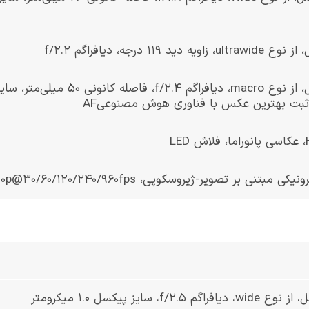
ت بهترین عکس با فناوری هوش مصنوعیAF
بتنی بر تصویر-ژیروسکوپی، 4K@30fps ،1080p@30/60/120/240/960fps