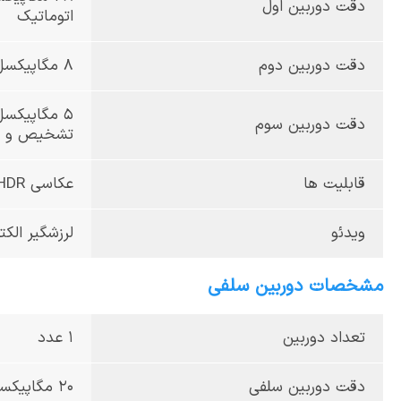
دقت دوربین اول
اتوماتیک
دقت دوربین دوم
8 مگا‌پیکسل، از نوع ultrawide، زاویه دید 119 درجه، دیافراگم f/2.2
دقت دوربین سوم
تشخیص و ثب
قابلیت ها
عکاسی HDR، عکاسی پانوراما، فلاش LED
ویدئو
لرزشگیر الکترونیکی م
مشخصات دوربین سلفی
تعداد دوربین
1 عدد
دقت دوربین سلفی
20 مگا‌پیکسل، از نوع wide، دیافراگم f/2.5، سایز پیکسل 1.0 میکرومتر