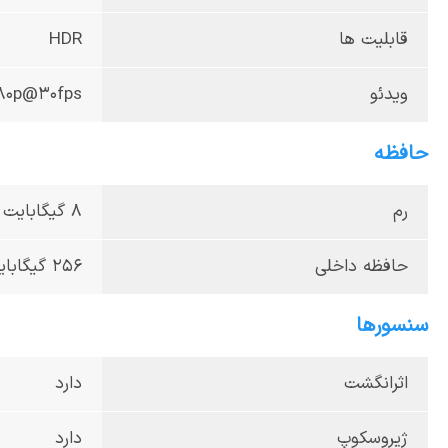
قابلیت ها
HDR
ویدئو
080p@30fps
حافظه
رم
8 گیگا‌بایت
حافظه داخلی
256 گیگا‌بایت
سنسورها
اثرانگشت
دارد
ژیروسکوپ
دارد