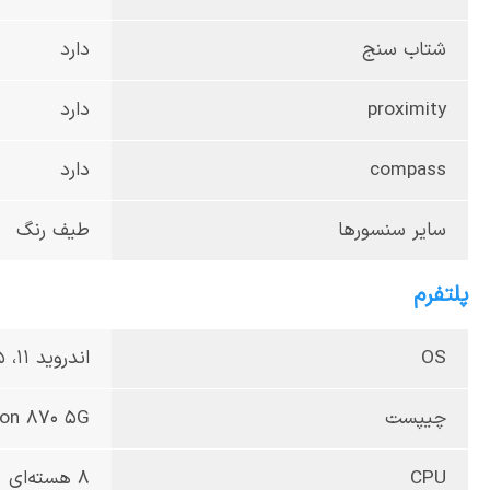
شتاب سنج
دارد
proximity
دارد
compass
دارد
سایر سنسورها
طیف رنگ
پلتفرم
OS
اندروید 11، MIUI 12.5 برای POCO
چیپست
gon 870 5G(7
CPU
8 هسته‌ای