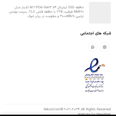
حافظه SSD اینترنال M.2 PCIe Gen3 x4 لکسار مدل
NM620 ظرفیت 2TB با حافظه فلش TLC، سرعت نوشتن
ترتیبی 3000MB/s و مقاومت در برابر شوک
شبکه های اجتماعی
NikooCom © 2021-2024. All Rights Reserved
Website by
MewWeb