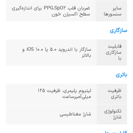
سایر
ضربان قلب PPG،SpO2 برای اندازه‌گیری
سنسورها
سطح اکسیژن خون
سازگاری
قابلیت
سازگار با اندروید 5.0 یا iOS 10.0 و
سازگاری
بالاتر
با
باتری
ظرفیت
لیتیوم پلیمری، ظرفیت 125
باتری
میلی‌آمپر‌ساعت
تکنولوژی
شارژ مغناطیسی
شارژ