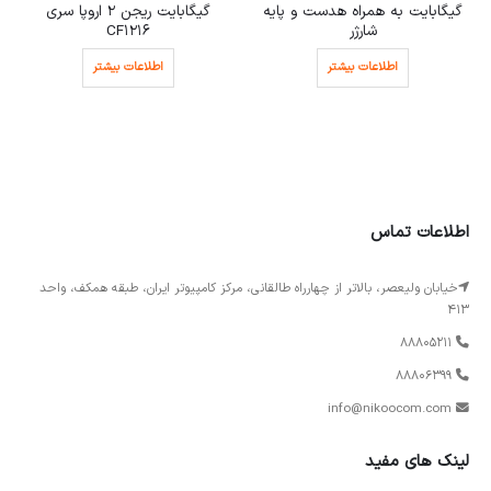
گابایت به همراه هدست و پایه
گیگابایت ریجن 2 اروپا سری
شارژر
CF1216
اطلاعات بیشتر
اطلاعات بیشتر
اطلاعات تماس
خیابان ولیعصر، بالاتر از چهارراه طالقانی، مرکز کامپیوتر ایران، طبقه همکف، واحد
413
88805211
88806399
info@nikoocom.com
لینک های مفید