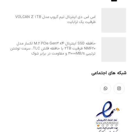
اس اس دی اینترنال تیم گروپ مدل VOLCAN Z 1TB
ظرفیت یک ترابایت
حافظه SSD اینترنال M.2 PCIe Gen3 x4 لکسار مدل
NM620 ظرفیت 2TB با حافظه فلش TLC، سرعت نوشتن
ترتیبی 3000MB/s و مقاومت در برابر شوک
شبکه های اجتماعی