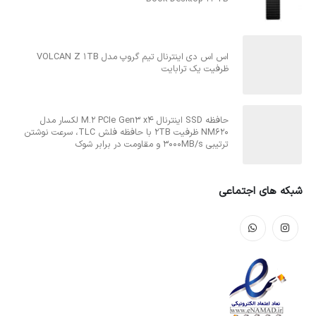
اس اس دی اینترنال تیم گروپ مدل VOLCAN Z 1TB
ظرفیت یک ترابایت
حافظه SSD اینترنال M.2 PCIe Gen3 x4 لکسار مدل
NM620 ظرفیت 2TB با حافظه فلش TLC، سرعت نوشتن
ترتیبی 3000MB/s و مقاومت در برابر شوک
شبکه های اجتماعی