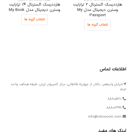
هارددیسک اکسترنال 2 ترابایت
هارددیسک اکسترنال 14 ترابایت
هارددی
وسترن دیجیتال مدل My
وسترن دیجیتال مدل My Book
وسترن دی
Desktop
انتخاب گزینه ها
ا
انتخاب گزینه ها
اطلاعات تماس
خیابان ولیعصر، بالاتر از چهارراه طالقانی، مرکز کامپیوتر ایران، طبقه همکف، واحد
413
88805211
88806399
info@nikoocom.com
لینک های مفید