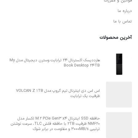
قوانین و مقررات
درباره ما
تماس با ما
آخرین محصولات
هارددیسک اکسترنال 24 ترابایت وسترن دیجیتال مدل My
Book Desktop 24TB
اس اس دی اینترنال تیم گروپ مدل VOLCAN Z 1TB
ظرفیت یک ترابایت
حافظه SSD اینترنال M.2 PCIe Gen3 x4 لکسار مدل
NM620 ظرفیت 2TB با حافظه فلش TLC، سرعت نوشتن
ترتیبی 3000MB/s و مقاومت در برابر شوک