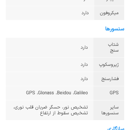
میکروفون
دارد
سنسورها
شتاب
دارد
سنج
ژیروسکوپ
دارد
فشارسنج
دارد
GPS ،Glonass ،Beidou ،Galileo
GPS
سایر
تشخیص نور، حسگر ضربان قلب نوری،
سنسورها
تشخیص سقوط از ارتفاع
سازگاری