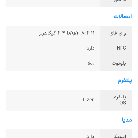
اتصالات
وای فای
802.11 b/g/n ‏2.4 گیگاهرتز
NFC
دارد
بلوتوث
5.0
پلتفرم
پلتفرم
Tizen
OS
مدیا
اسپیکر
دارد