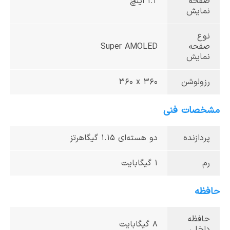
صفحه
1.2 اینچ
نمایش
نوع
صفحه
Super AMOLED
نمایش
رزولوشن
‎360 x 360‎
مشخصات فنی
پردازنده
دو هسته‌ای 1.15 گیگاهرتز
رم
1 گیگابایت
حافظه
حافظه
8 گیگابایت
داخلی