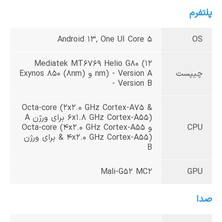
پلتفرم
Android 13, One UI Core 5
OS
Mediatek MT6769 Helio G80 (12
چیپست
nm) - Version A و Exynos 850 (8nm)
- Version B
Octa-core (2x2.0 GHz Cortex-A75 &
6x1.8 GHz Cortex-A55) برای ورژن A
CPU
و Octa-core (4x2.0 GHz Cortex-A55
& 4x2.0 GHz Cortex-A55) برای ورژن
B
Mali-G52 MC2
GPU
صدا