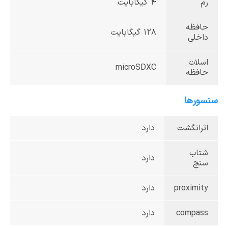
رم
4 گیگا‌بایت
حافظه
128 گیگا‌بایت
داخلی
اسلات
microSDXC
حافظه
سنسورها
اثرانگشت
دارد
شتاب
دارد
سنج
proximity
دارد
compass
دارد