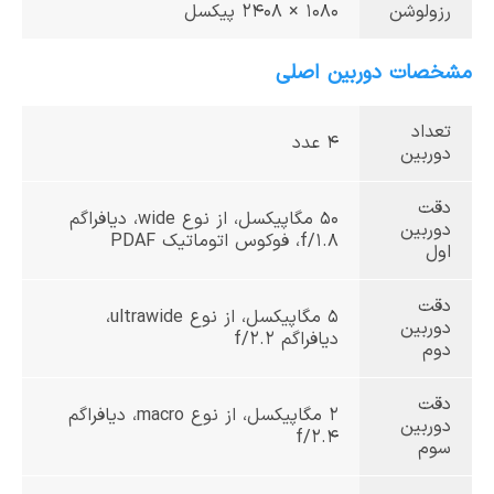
رزولوشن
1080 × 2408 پیکسل
مشخصات دوربین اصلی
تعداد
4 عدد
دوربین
دقت
50 مگا‌پیکسل، از نوع wide، دیافراگم
دوربین
f/1.8، فوکوس اتوماتیک PDAF
اول
دقت
5 مگاپیکسل، از نوع ultrawide،
دوربین
دیافراگم f/2.2
دوم
دقت
2 مگا‌پیکسل، از نوع macro، دیافراگم
دوربین
f/2.4
سوم