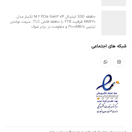
حافظه SSD اینترنال M.2 PCIe Gen3 x4 لکسار مدل
NM620 ظرفیت 2TB با حافظه فلش TLC، سرعت نوشتن
ترتیبی 3000MB/s و مقاومت در برابر شوک
شبکه های اجتماعی