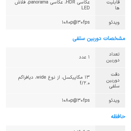
قابلیت
عکاسی HDR، عکاسی panorama، فلاش
ها
LED
ویدئو
1080p@30fps
مشخصات دوربین سلفی
تعداد
1 عدد
دوربین
دقت
13 مگا‌پیکسل، از نوع wide، دیافراگم
دوربین
f/2.0
سلفی
ویدئو
1080p@30fps
حافظه