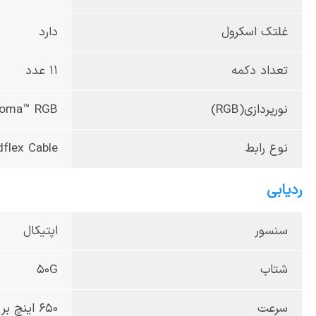
غلتک اسکرول
دارد
تعداد دکمه
11 عدد
نورپردازی(RGB)
roma™ RGB
نوع رابط
flex Cable
ردیابی
سنسور
اپتیکال
شتاب
50G
سرعت
650 اینچ بر ثانیه