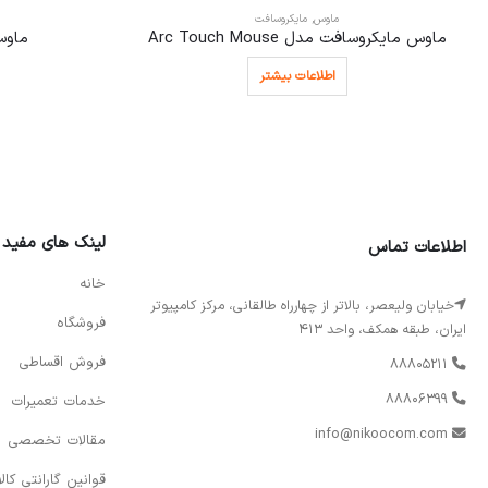
ماوس
,
مایکروسافت
ماوس مایکروسافت مدل Arc Touch Mouse
ماوس 
اطلاعات بیشتر
لینک های مفید
اطلاعات تماس
خانه
خیابان ولیعصر، بالاتر از چهارراه طالقانی، مرکز کامپیوتر
فروشگاه
ایران، طبقه همکف، واحد 413
فروش اقساطی
88805211
88806399
خدمات تعمیرات
info@nikoocom.com
مقالات تخصصی
قوانین گارانتی کالا