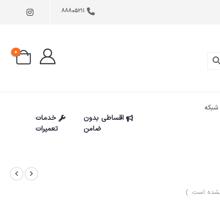
88805211
0
شبکه
اقساطی بدون
خدمات
ضامن
تعمیرات
شده است. )