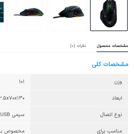
مشخصات محصول
نظرات (0)
مشخصات کلی
وزن
101
ابعاد
42.5x70x130 میلی‌
نوع اتصال
سیمی USB
مناسب برای
مخصوص با