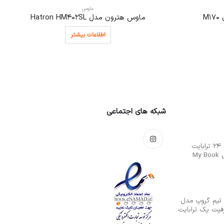
ماوس
M
ماوس هترون مدل Hatron HM402SL
اطلاعات بیشتر
شبکه های اجتماعی
هارددیسک اکسترنال 24 ترابایت
وسترن دیجیتال مدل My Book
 تیم گروپ مدل