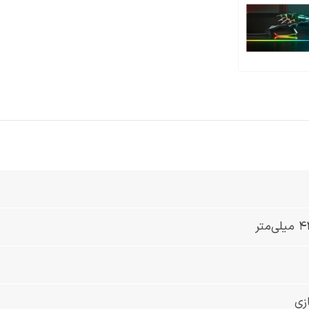
متر
زی