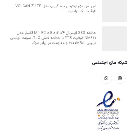
اس اس دی اینترنال تیم گروپ مدل VOLCAN Z 1TB
ظرفیت یک ترابایت
حافظه SSD اینترنال M.2 PCIe Gen3 x4 لکسار مدل
NM620 ظرفیت 2TB با حافظه فلش TLC، سرعت نوشتن
ترتیبی 3000MB/s و مقاومت در برابر شوک
شبکه های اجتماعی