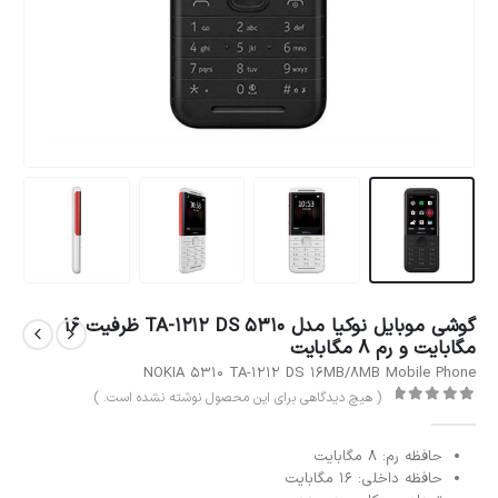
گوشی موبایل نوکیا مدل 5310 TA-1212 DS ظرفیت 16
مگابایت و رم 8 مگابایت
NOKIA 5310 TA-1212 DS 16MB/8MB Mobile Phone
( هیچ دیدگاهی برای این محصول نوشته نشده است. )
out of 5
0
حافظه رم: 8 مگابایت
حافظه داخلی: 16 مگابایت