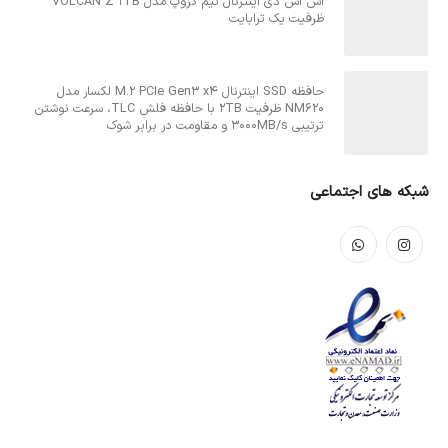
اس اس دی اینترنال تیم گروپ مدل VOLCAN Z 1TB
ظرفیت یک ترابایت
حافظه SSD اینترنال M.2 PCIe Gen3 x4 لکسار مدل
NM620 ظرفیت 2TB با حافظه فلش TLC، سرعت نوشتن
ترتیبی 3000MB/s و مقاومت در برابر شوک
شبکه های اجتماعی