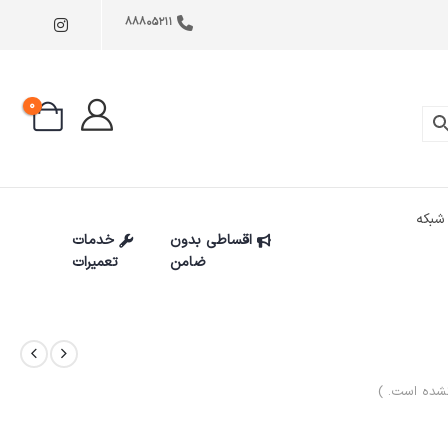
88805211
0
شبکه
اقساطی بدون
خدمات
ضامن
تعمیرات
شده است. )