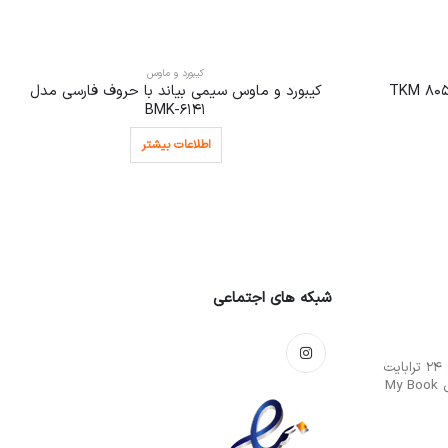
کیبورد و ماوس
کیبورد و ماوس سیمی بیاند با حروف فارسی مدل
BMK-6141
اطلاعات بیشتر
شبکه های اجتماعی
هارددیسک اکسترنال 24 ترابایت
وسترن دیجیتال مدل My Book