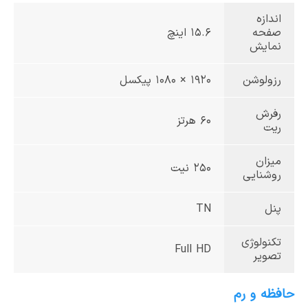
اندازه
صفحه
15.6 اینچ
نمایش
رزولوشن
1920 × 1080 پیکسل
رفرش
60 هرتز
ریت
میزان
250 نیت
روشنایی
پنل
TN
تکنولوژی
Full HD
تصویر
حافظه و رم