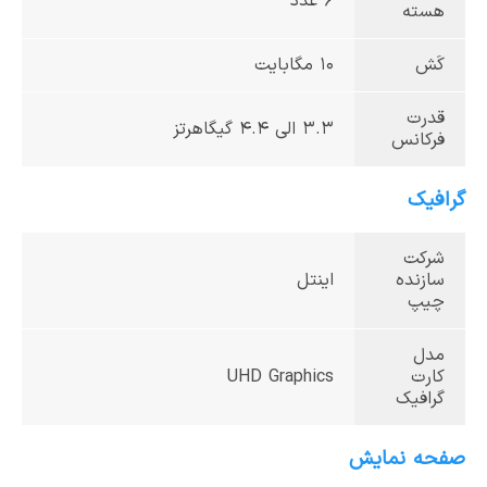
6 عدد
هسته
کَش
10 مگابایت
قدرت
3.3 الی 4.4 گیگاهرتز
فرکانس
گرافیک
شرکت
سازنده
اینتل
چیپ
مدل
کارت
UHD Graphics
گرافیک
صفحه نمایش