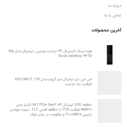
درباره ما
تماس با ما
آخرین محصولات
هارددیسک اکسترنال 24 ترابایت وسترن دیجیتال مدل My
Book Desktop 24TB
اس اس دی اینترنال تیم گروپ مدل VOLCAN Z 1TB
ظرفیت یک ترابایت
حافظه SSD اینترنال M.2 PCIe Gen3 x4 لکسار مدل
NM620 ظرفیت 2TB با حافظه فلش TLC، سرعت نوشتن
ترتیبی 3000MB/s و مقاومت در برابر شوک