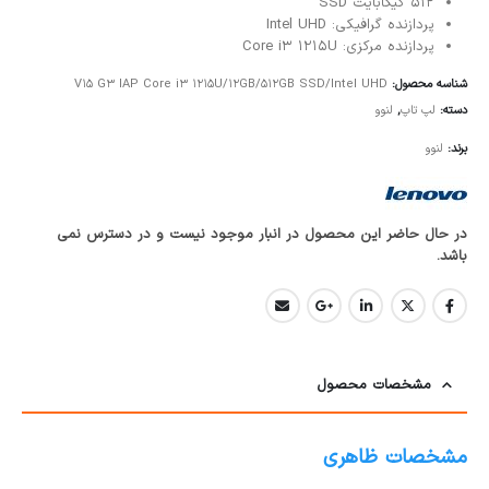
512 گیگابایت SSD
پردازنده گرافیکی: Intel UHD
پردازنده مرکزی: Core i3 1215U
شناسه محصول:
V15 G3 IAP Core i3 1215U/12GB/512GB SSD/Intel UHD
دسته:
لپ تاپ
,
لنوو
برند:
لنوو
در حال حاضر این محصول در انبار موجود نیست و در دسترس نمی
باشد.
مشخصات محصول
مشخصات ظاهری