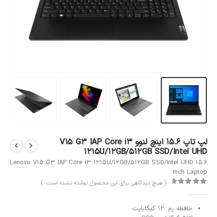
لپ تاپ 15.6 اینچ لنوو V15 G3 IAP Core i3
1215U/12GB/512GB SSD/Intel UHD
Lenovo V15 G3 IAP Core i3 1215U/12GB/512GB SSD/Intel UHD 15.6
Inch Laptop
( هیچ دیدگاهی برای این محصول نوشته نشده است. )
out of 5
0
حافظه رم: 12 گیگابایت