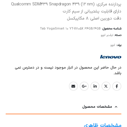
پردازنده مرکزی: Qualcomm SDM439 Snapdragon 439 (12 nm)
دارای قابلیت پشتیبانی از سیم کارت
دقت دوربین اصلی: 8 مگاپیکسل
شناسه محصول:
Tab YogaSmart 10 YT-X705X 64GB/4GB
دسته:
تبلت
,
لنوو
برند:
لنوو
در حال حاضر این محصول در انبار موجود نیست و در دسترس نمی
باشد.
مشخصات محصول
مشخصات ظاهری