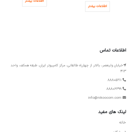
اطلاعات بیشتر
اطلاعات بیشتر
اطلاعات تماس
خیابان ولیعصر، بالاتر از چهارراه طالقانی، مرکز کامپیوتر ایران، طبقه همکف، واحد
413
88805211
88806399
info@nikoocom.com
لینک های مفید
خانه