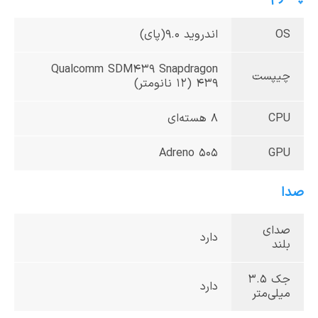
OS
اندروید 9.0(پای)
Qualcomm SDM439 Snapdragon
چیپست
439 (12 نانومتر)
CPU
8 هسته‌ای
Adreno 505
GPU
صدا
صدای
دارد
بلند
جک 3.5
دارد
میلی‌متر