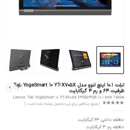
تبلت 10.1 اینچ لنوو مدل Tab YogaSmart 10 YT-X705X
ظرفیت 64 و رم 4 گیگابایت
Lenovo Tab YogaSmart 10 YT-X705X 64GB/4GB 10.1 Inch Tablet
( هیچ دیدگاهی برای این محصول نوشته نشده است. )
out of 5
0
حافظه داخلی: 64 گیگابایت
حافظه رم: 4 گیگابایت