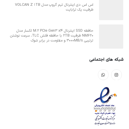
اس اس دی اینترنال تیم گروپ مدل VOLCAN Z 1TB
ظرفیت یک ترابایت
حافظه SSD اینترنال M.2 PCIe Gen3 x4 لکسار مدل
NM620 ظرفیت 2TB با حافظه فلش TLC، سرعت نوشتن
ترتیبی 3000MB/s و مقاومت در برابر شوک
شبکه های اجتماعی