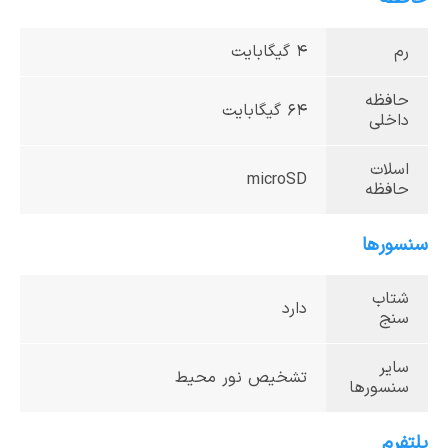
رم
4 گیگابایت
حافظه
64 گیگابایت
داخلی
اسلات
microSD
حافظه
سنسورها
شتاب
دارد
سنج
سایر
تشخیص نور محیط
سنسورها
پلتفرم