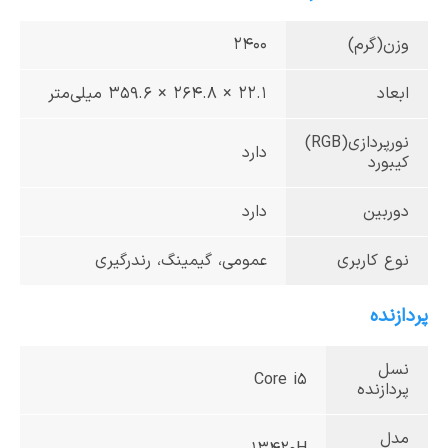
وزن(گرم)
2400
ابعاد
22.1 × 264.۸ × 359.6 میلی‌متر
نورپردازی(RGB)
دارد
کیبورد
دوربین
دارد
نوع کاربری
عمومی، گیمینگ، رندرگیری
پردازنده
نسل
Core i5
پردازنده
مدل