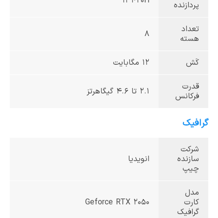
13420H
پردازنده
تعداد
8
هسته
کَش
12 مگابایت
قدرت
2.1 تا 4.6 گیگاهرتز
فرکانس
گرافیک
شرکت
سازنده
انویدیا
چیپ
مدل
کارت
Geforce RTX 2050
گرافیک