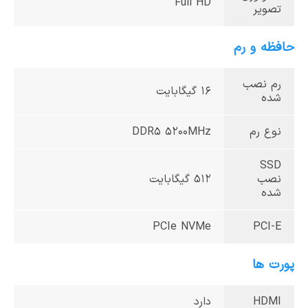
Full HD
تصویر
حافظه و رم
رم نصب
16 گیگابایت
شده
نوع رم
DDR5 5200MHz
SSD
نصب
512 گیگابایت
شده
PCIe NVMe
PCI-E
پورت ها
HDMI
دارد