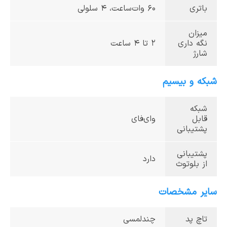
باتری
60 وات‌ساعت، 4 سلولی
میزان
نگه داری
2 تا 4 ساعت
شارژ
شبکه و بیسیم
شبکه
قابل
وای‌فای
پشتیبانی
پشتیبانی
دارد
از بلوتوث
سایر مشخصات
تاچ پد
چندلمسی