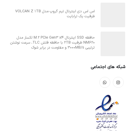
اس اس دی اینترنال تیم گروپ مدل VOLCAN Z 1TB
ظرفیت یک ترابایت
حافظه SSD اینترنال M.2 PCIe Gen3 x4 لکسار مدل
NM620 ظرفیت 2TB با حافظه فلش TLC، سرعت نوشتن
ترتیبی 3000MB/s و مقاومت در برابر شوک
شبکه های اجتماعی