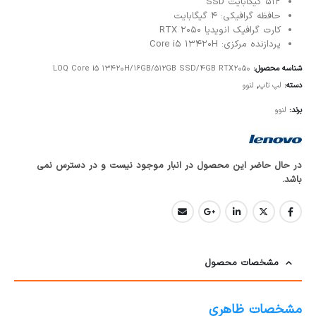
512 گیگابایت SSD
حافظه گرافیکی: 4 گیگابایت
کارت گرافیک انویدیا RTX 2050
پردازنده مرکزی: Core i5 13420H
شناسه محصول:
LOQ Core i5 13420H/16GB/512GB SSD/4GB RTX2050
دسته:
لپ تاپ
,
لنوو
برند:
لنوو
در حال حاضر این محصول در انبار موجود نیست و در دسترس نمی
باشد.
مشخصات محصول
مشخصات ظاهری