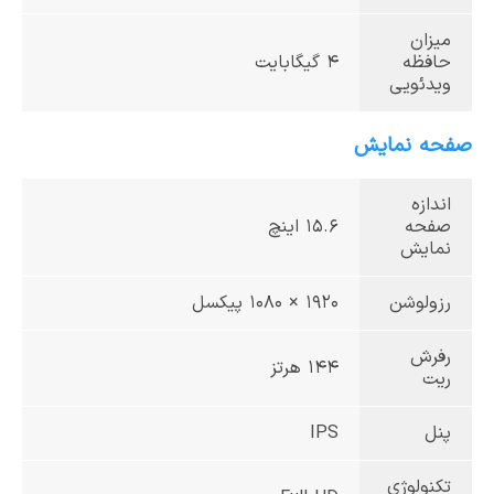
میزان
حافظه
4 گیگابایت
ویدئویی
صفحه نمایش
اندازه
صفحه
15.6 اینچ
نمایش
رزولوشن
1920 × 1080 پیکسل
رفرش
144 هرتز
ریت
پنل
IPS
تکنولوژی