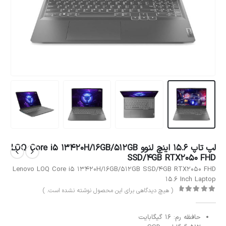
لپ تاپ 15.6 اینچ لنوو LOQ Core i5 13420H/16GB/512GB
SSD/4GB RTX2050 FHD
Lenovo LOQ Core i5 13420H/16GB/512GB SSD/4GB RTX2050 FHD
15.6 Inch Laptop
( هیچ دیدگاهی برای این محصول نوشته نشده است. )
out of 5
0
حافظه رم: 16 گیگابایت