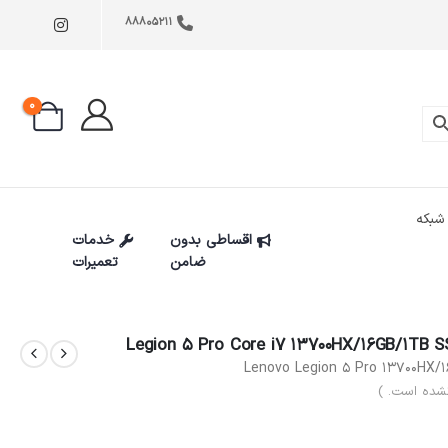
88805211
0
شبکه
اقساطی بدون
خدمات
ضامن
تعمیرات
Lenovo Legion 5 Pro 13700HX/
شده است. )