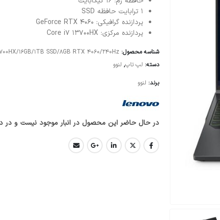
حافظه رم: 16 گیگابایت
1 ترابایت حافظه SSD
پردازنده گرافیکی: GeForce RTX 4060
پردازنده مرکزی: Core i7 13700HX
شناسه محصول:
13700HX/16GB/1TB SSD/8GB RTX 4060/240Hz
دسته:
لپ تاپ
,
لنوو
برند:
لنوو
در حال حاضر این محصول در انبار موجود نیست و در د