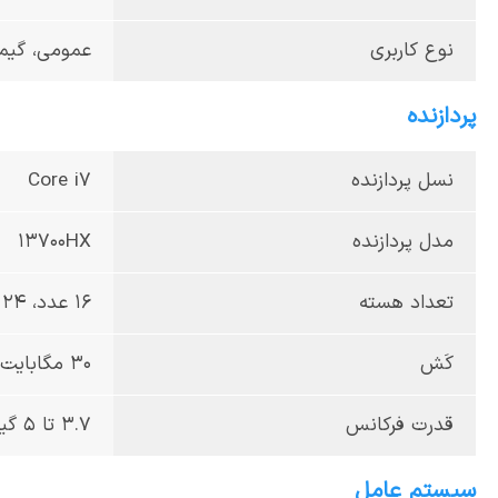
نوع کاربری
عمومی، گیم
پردازنده
نسل پردازنده
Core i7
مدل پردازنده
13700HX
تعداد هسته
16 عدد، 24 عدد ترد
کَش
30 مگابایت
قدرت فرکانس
3.7 تا 5 گیگاهرتز
سیستم عامل