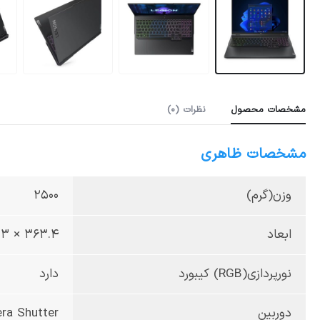
مشخصات محصول
نظرات (0)
مشخصات ظاهری
وزن(گرم)
2500
ابعاد
363.4 × 260.3 × 26.7 میلی‌متر
نورپردازی(RGB) کیبورد
دارد
دوربین
ra Shutter