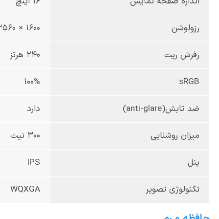
اندازه صفحه نمایش
16 اینچ
رزولوشن
1600 × 2560 پیکسل
رفرش ریت
240 هرتز
100%
sRGB
ضد تابش(anti-glare)
دارد
میزان روشنایی
300 نیت
پنل
IPS
تکنولوژی تصویر
WQXGA
حافظه و رم