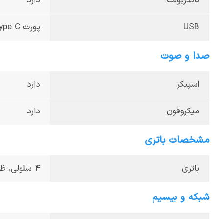
تاندربولت
دارد
USB
پورت USB Type C
صدا و صوت
اسپیکر
دارد
میکروفون
دارد
مشخصات باتری
باتری
4 سلولی، ظرفیت 80 وات‌ساعت
شبکه و بیسیم