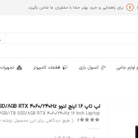
برای راهنمایی و خرید بهتر حتما با مشاوران ما تماس بگیرید.
 لوازم جانبی
کنسول بازی
قطعات کامپیوتر
تجهیزات 
لپ تاپ 16 اینچ لنوو Legion 5 Pro Core i7 13700HX/16GB/1TB SSD/8GB RTX 4060/240Hz
16GB/1TB SSD/8GB RTX 4060/240Hz 16 Inch Laptop
( هیچ دیدگاهی برای این محصول نوشته ن
out of 5
0