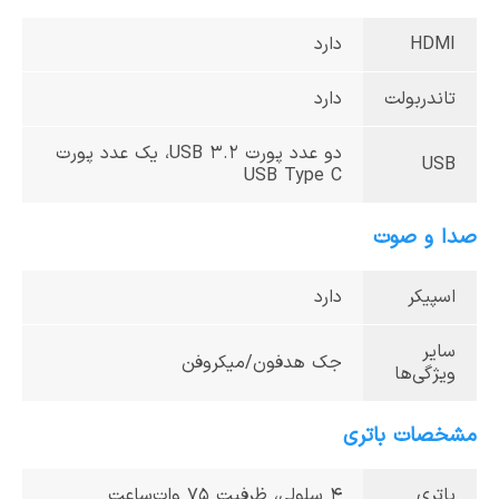
HDMI
دارد
تاندربولت
دارد
دو عدد پورت USB 3.2، یک عدد پورت
USB
USB Type C
صدا و صوت
اسپیکر
دارد
سایر
جک هدفون/میکروفن
ویژگی‌ها
مشخصات باتری
باتری
4 سلولی، ظرفیت 75 وات‌ساعت