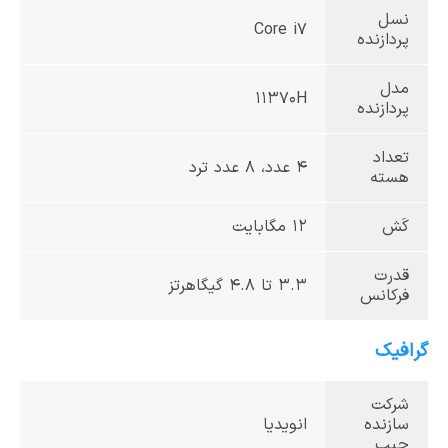
نسل
Core i7
پردازنده
مدل
11370H
پردازنده
تعداد
4 عدد، 8 عدد ترد
هسته
کَش
12 مگابایت
قدرت
3.3 تا 4.8 گیگاهرتز
فرکانس
گرافیک
شرکت
سازنده
انویدیا
چیپ