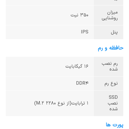
میزان
350 نیت
روشنایی
پنل
IPS
حافظه و رم
رم نصب
16 گیگابایت
شده
نوع رم
DDR4
SSD
نصب
1 ترابایت(از نوع M.2 2280)
شده
پورت ها