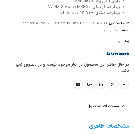
دارای 1 ترابایت حافظه SSD
پردازنده گرافیکی: NVIDIA GeForce MX450
پردازنده مرکزی: Intel Core i7 11370H
شناسه محصول:
IdeaPad 5 Pro 16IHU6 Core i7 11370H/1TB SSD/16GB
دسته:
لپ تاپ
,
لنوو
برند:
لنوو
در حال حاضر این محصول در انبار موجود نیست و در دسترس نمی
باشد.
مشخصات محصول
مشخصات ظاهری