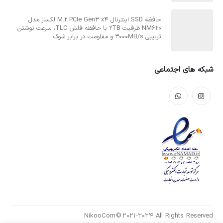
حافظه SSD اینترنال M.2 PCIe Gen3 x4 لکسار مدل
NM620 ظرفیت 2TB با حافظه فلش TLC، سرعت نوشتن
ترتیبی 3000MB/s و مقاومت در برابر شوک
شبکه های اجتماعی
NikooCom © 2021-2024. All Rights Reserved