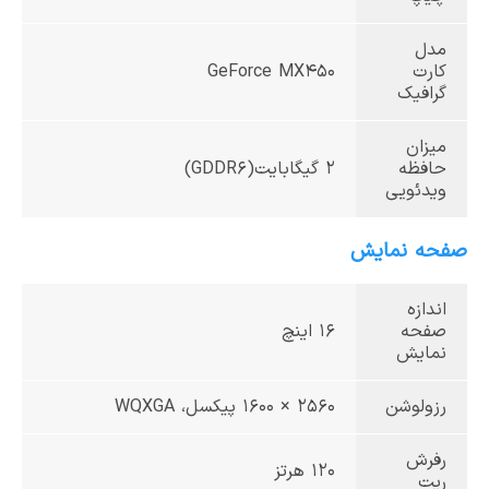
مدل
کارت
GeForce MX450
گرافیک
میزان
حافظه
2 گیگابایت(GDDR6)
ویدئویی
صفحه نمایش
اندازه
صفحه
16 اینچ
نمایش
رزولوشن
2560 × 1600 پیکسل، WQXGA
رفرش
120 هرتز
ریت