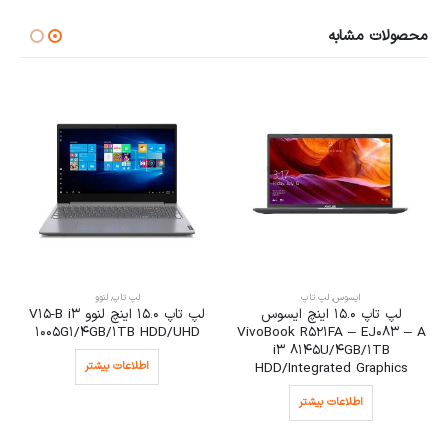
محصولات مشابه
ایسوس
,
لپ تاپ
لپ تاپ
,
لنوو
لپ تاپ 15.0 اینچ ایسوس
لپ تاپ 15.0 اینچ لنوو V15-B i3
1005G1/4GB/1TB HDD/UHD
VivoBook R521FA – EJ083 – A
i3 8145U/4GB/1TB
اطلاعات بیشتر
HDD/Integrated Graphics
اطلاعات بیشتر