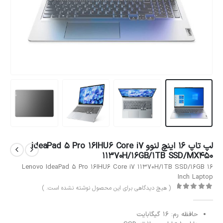
لپ تاپ 16 اینچ لنوو IdeaPad 5 Pro 16IHU6 Core i7
11370H/16GB/1TB SSD/MX450
Lenovo IdeaPad 5 Pro 16IHU6 Core i7 11370H/1TB SSD/16GB 16
Inch Laptop
( هیچ دیدگاهی برای این محصول نوشته نشده است. )
out of 5
0
حافظه رم: 16 گیگابایت