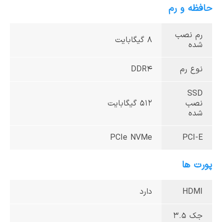
حافظه و رم
رم نصب
8 گیگابایت
شده
نوع رم
DDR4
SSD
نصب
512 گیگابایت
شده
PCIe NVMe
PCI-E
پورت ها
HDMI
دارد
جک 3.5