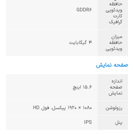
حافظه
ویدئویی
GDDR6
کارت
گرافیک
میزان
حافظه
4 گیگابایت
ویدئویی
صفحه نمایش
اندازه
صفحه
15.6 اینچ
نمایش
رزولوشن
1080 × 1920 پیکسل، فول HD
پنل
IPS