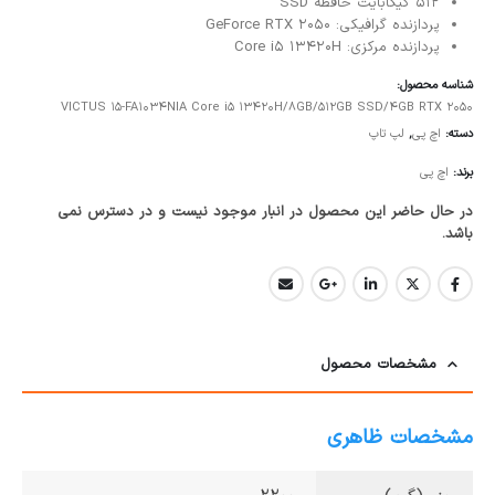
512 گیگابایت
حافظه SSD
پردازنده گرافیکی: GeForce RTX 2050
پردازنده مرکزی: Core i5 13420H
شناسه محصول:
VICTUS 15-FA1034NIA Core i5 13420H/8GB/512GB SSD/4GB RTX 2050
دسته:
اچ پی
,
لپ تاپ
برند:
اچ پی
در حال حاضر این محصول در انبار موجود نیست و در دسترس نمی
باشد.
مشخصات محصول
مشخصات ظاهری