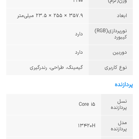
وزن(گرم)
2200
ابعاد
357.9 × 255 × 23.5 میلی‌متر
نورپردازی(RGB)
دارد
کیبورد
دوربین
دارد
نوع کاربری
گیمینگ، طراحی، رندرگیری
پردازنده
نسل
Core i5
پردازنده
مدل
13420H
پردازنده