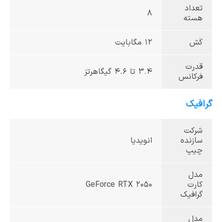
تعداد
8
هسته
کَش
12 مگابایت
قدرت
3.4 تا 4.6 گیگاهرتز
فرکانس
گرافیک
شرکت
سازنده
انویدیا
چیپ
مدل
کارت
GeForce RTX 2050
گرافیک
مدل