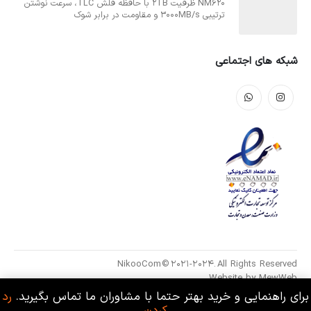
NM620 ظرفیت 2TB با حافظه فلش TLC، سرعت نوشتن
ترتیبی 3000MB/s و مقاومت در برابر شوک
شبکه های اجتماعی
NikooCom © 2021-2024. All Rights Reserved
Website by
MewWeb
برای راهنمایی و خرید بهتر حتما با مشاوران ما تماس بگیرید.
رد
کردن