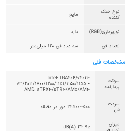
نوع خنک
مایع
کننده
نورپردازی(RGB)
دارد
تعداد فن
سه عدد فن ۱۲۰ میلی‌متر
مشخصات فنی
Intel: LGA2066/2011-
سوکت
v3/2011/1700/1200/1151/1150/1155 -
پردازنده
AMD: sTRX4/sTR4/AM5/AM4
سرعت
۵۰۰~2250۰ دور در دقیقه
فن
میزان
≤32.9 dB(A)
نویز فن