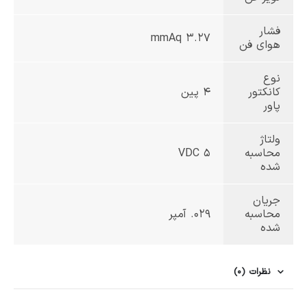
فشار
3.27 mmAq
هوای فن
نوع
کانکتور
۴ پین
پاور
ولتاژ
محاسبه
5 VDC
شده
جریان
محاسبه
۰29. آمپر
شده
نظرات (0)