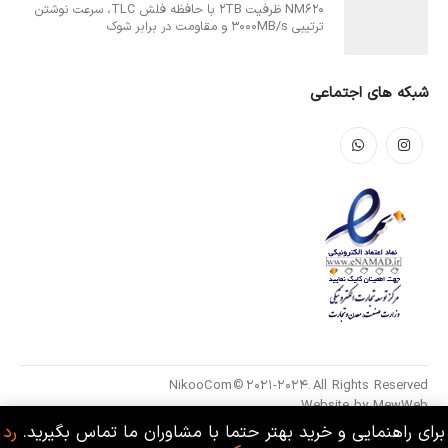
NM620 ظرفیت 2TB با حافظه فلش TLC، سرعت نوشتن
ترتیبی 3000MB/s و مقاومت در برابر شوک
شبکه های اجتماعی
NikooCom © 2021-2024. All Rights Reserved
Website by
MewWeb
برای راهنمایی و خرید بهتر حتما با مشاوران ما تماس بگیرید.
رد