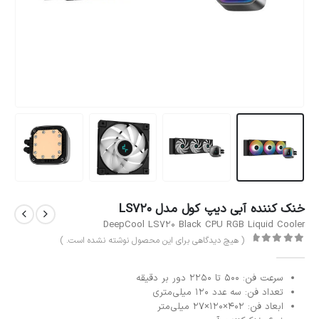
خنک کننده آبی دیپ کول مدل LS720
DeepCool LS720 Black CPU RGB Liquid Cooler
( هیچ دیدگاهی برای این محصول نوشته نشده است. )
out of 5
0
سرعت فن: 500 تا 2250 دور‌ بر‌ دقیقه
تعداد فن: سه عدد ۱۲۰ میلی‌متری
ابعاد فن: 402×120×27 میلی‌متر