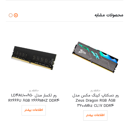
محصولات مشابه
حافظه رم
حافظه رم
سکتاپ کینگ مکس مدل
رم لکسار مدل LD4AU008G-
رم دس
2666MHZ
R2666U 8GB 2666MHZ DDR4
Zeus Dragon RGB 
4
3200Mhz CL17 DD
اطلاعات بیشتر
اطلاعات بیشتر