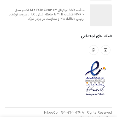
حافظه SSD اینترنال M.2 PCIe Gen3 x4 لکسار مدل
NM620 ظرفیت 2TB با حافظه فلش TLC، سرعت نوشتن
ترتیبی 3000MB/s و مقاومت در برابر شوک
شبکه های اجتماعی
NikooCom © 2021-2024. All Rights Reserved