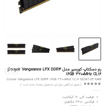
رم دسکتاپ کورسیر مدل Corsair Vengeance LPX DDR4
16GB 3200MHz CL16
Corsair Vengeance LPX DDR4 16GB 3200MHz CL16 DESKTOP RAM
( هیچ دیدگاهی برای این محصول نوشته نشده است. )
out of 5
0
ظرفیت کلی: 16 گیگابایت
فرکانس: 3200 مگاهرتز