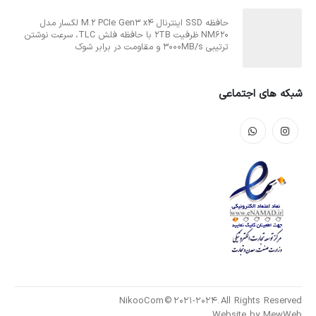
حافظه SSD اینترنال M.2 PCIe Gen3 x4 لکسار مدل
NM620 ظرفیت 2TB با حافظه فلش TLC، سرعت نوشتن
ترتیبی 3000MB/s و مقاومت در برابر شوک
شبکه های اجتماعی
NikooCom © 2021-2024. All Rights Reserved
Website by
MewWeb