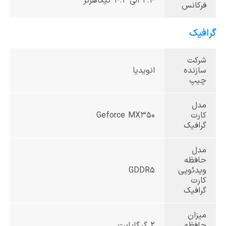
2.4 الی 4.2 گیگاهرتز
فرکانس
گرافیک
شرکت
سازنده
انویدیا
چیپ
مدل
کارت
Geforce MX350
گرافیک
مدل
حافظه
ویدئویی
GDDR5
کارت
گرافیک
میزان
حافظه
2 گیگابایت