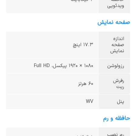
ویدئویی
صفحه نمایش
اندازه
صفحه
17.3 اینچ
نمایش
رزولوشن
1080 × 1920 پیکسل، Full HD
رفرش
60 هرتز
ریت
پنل
WV
حافظه و رم
رم نصب