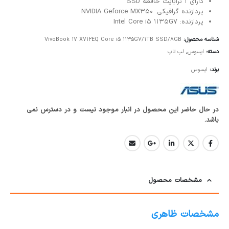
دارای 1 ترابایت حافظه SSD
پردازنده گرافیکی: NVIDIA Geforce MX350
پردازنده: Intel Core i5 1135G7
شناسه محصول:
VivoBook 17 X712EQ Core i5 1135G7/1TB SSD/8GB
دسته:
ایسوس
,
لپ تاپ
برند:
ایسوس
در حال حاضر این محصول در انبار موجود نیست و در دسترس نمی
باشد.
مشخصات محصول
مشخصات ظاهری