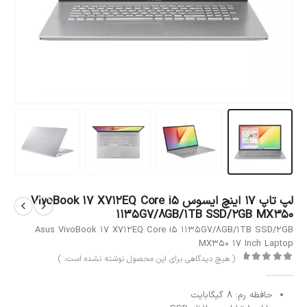
لپ تاپ 17 اینچ ایسوس VivoBook 17 X712EQ Core i5
1135G7/8GB/1TB SSD/2GB MX350
Asus VivoBook 17 X712EQ Core i5 1135G7/8GB/1TB SSD/2GB
MX350 17 Inch Laptop
( هیچ دیدگاهی برای این محصول نوشته نشده است. )
out of 5
0
حافظه رم: 8 گیگابایت