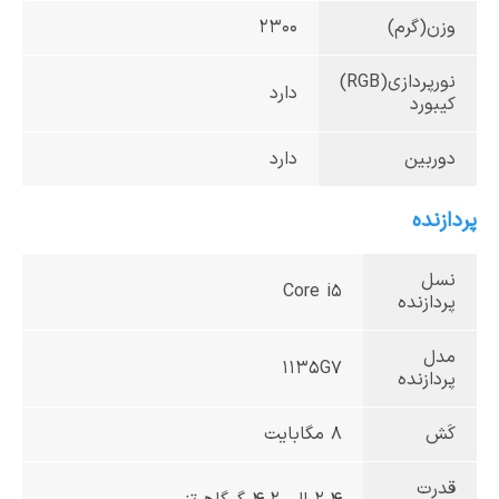
وزن(گرم)
2300
نورپردازی(RGB)
دارد
کیبورد
دوربین
دارد
پردازنده
نسل
Core i5
پردازنده
مدل
1135G7
پردازنده
کَش
8 مگابایت
قدرت