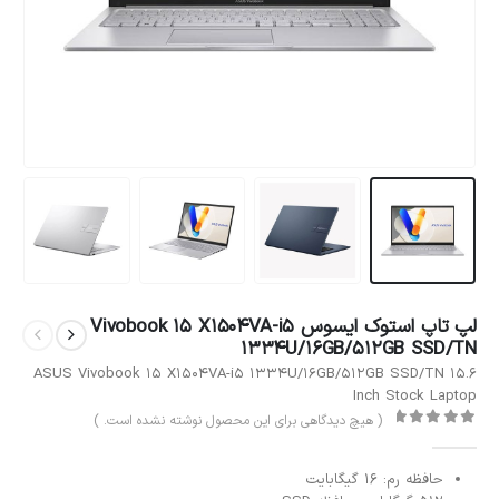
لپ تاپ استوک ایسوس Vivobook 15 X1504VA-i5
1334U/16GB/512GB SSD/TN
ASUS Vivobook 15 X1504VA-i5 1334U/16GB/512GB SSD/TN 15.6
Inch Stock Laptop
( هیچ دیدگاهی برای این محصول نوشته نشده است. )
out of 5
0
حافظه رم: 16 گیگابایت