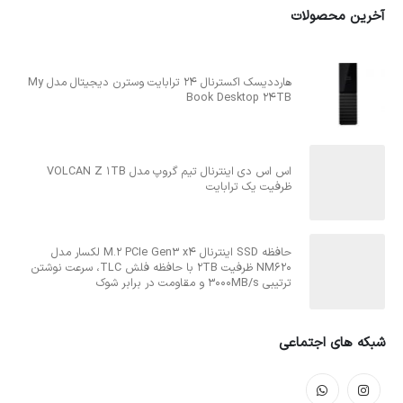
آخرین محصولات
هارددیسک اکسترنال 24 ترابایت وسترن دیجیتال مدل My
Book Desktop 24TB
اس اس دی اینترنال تیم گروپ مدل VOLCAN Z 1TB
ظرفیت یک ترابایت
حافظه SSD اینترنال M.2 PCIe Gen3 x4 لکسار مدل
NM620 ظرفیت 2TB با حافظه فلش TLC، سرعت نوشتن
ترتیبی 3000MB/s و مقاومت در برابر شوک
شبکه های اجتماعی