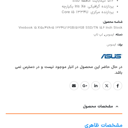
512 گیگابایت حافظه SSD
پردازنده گرافیکی: Iris Xe یکپارچه
پردازنده مرکزی: Core i5 1334U
شناسه محصول:
Vivobook 15 X1504VA-i5 1334U/16GB/512GB SSD/TN 15.6 Inch Stock
دسته:
ایسوس
,
لپ تاپ
برند:
ایسوس
در حال حاضر این محصول در انبار موجود نیست و در دسترس نمی
باشد.
مشخصات محصول
مشخصات ظاهری