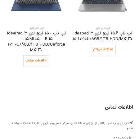
لپ تاپ
,
لنوو
لپ تاپ
,
لنوو
لپ تاپ 15.6 اینچ لنوو Ideapad 3
لپ تاپ 15.0 اینچ لنوو IdeaPad 3
– 15IML05 – B i5
i5 10210U/8GB/1TB HDD/MX130
10210U/8GB/1TB HDD/Geforce
اطلاعات بیشتر
MX130
اطلاعات بیشتر
اطلاعات تماس
خیابان ولیعصر، بالاتر از چهارراه طالقانی، مرکز کامپیوتر ایران، طبقه همکف، واحد
413
88805211