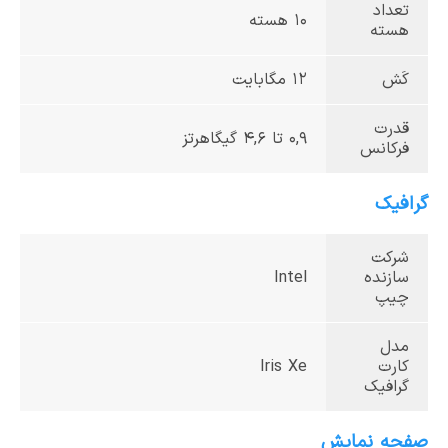
تعداد
10 هسته
هسته
کَش
12 مگابایت
قدرت
0,9 تا 4,6 گیگاهرتز
فرکانس
گرافیک
شرکت
سازنده
Intel
چیپ
مدل
کارت
Iris Xe
گرافیک
صفحه نمایش