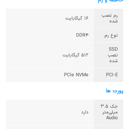
حافظه و رم
رم نصب
16 گیگابایت
شده
نوع رم
DDR4
SSD
نصب
512 گیگابایت
شده
PCIe NVMe
PCI-E
پورت ها
جک 3.5
میلی‌متر
دارد
Audio