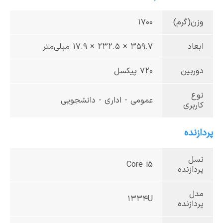
وزن(گرم)
1700
ابعاد
359.7 × 232.5 × 17.9 میلی‌متر
دوربین
720 پیکسل
نوع
عمومی - اداری - دانشجویی
کاربری
پردازنده
نسل
Core i5
پردازنده
مدل
۱۳۳۴U
پردازنده