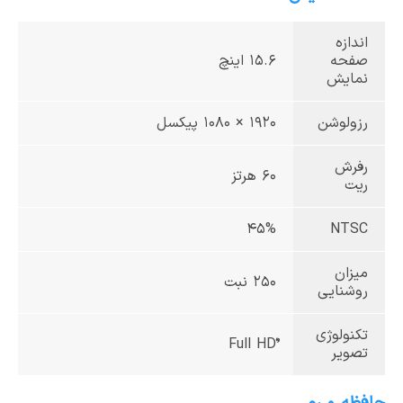
اندازه
صفحه
15.6 اینچ
نمایش
رزولوشن
1920 × 1080 پیکسل
رفرش
60 هرتز
ریت
۴۵%
NTSC
میزان
250 نبت
روشنایی
تکنولوژی
تصویر