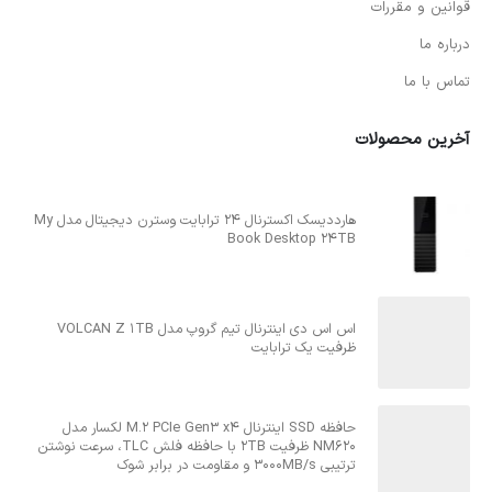
قوانین و مقررات
درباره ما
تماس با ما
آخرین محصولات
هارددیسک اکسترنال 24 ترابایت وسترن دیجیتال مدل My
Book Desktop 24TB
اس اس دی اینترنال تیم گروپ مدل VOLCAN Z 1TB
ظرفیت یک ترابایت
حافظه SSD اینترنال M.2 PCIe Gen3 x4 لکسار مدل
NM620 ظرفیت 2TB با حافظه فلش TLC، سرعت نوشتن
ترتیبی 3000MB/s و مقاومت در برابر شوک