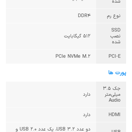
شده
نوع رم
DDR4
SSD
نصب
512 گیگابایت
شده
PCIe NVMe M.2
PCI-E
پورت ها
جک 3.5
میلی‌متر
دارد
Audio
HDMI
دارد
دو عدد USB 3.2، یک عدد USB 2.0 و