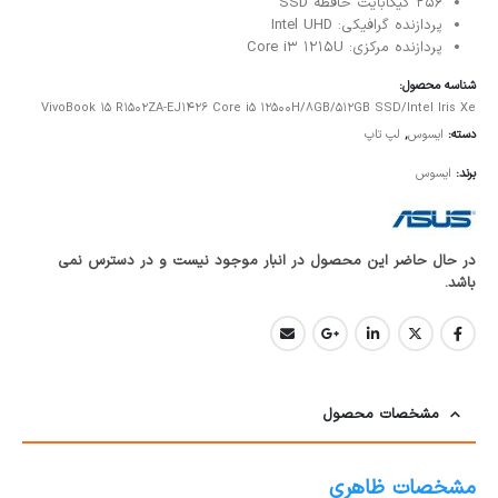
256 گیگابایت حافظه SSD
پردازنده گرافیکی: Intel UHD
پردازنده مرکزی: Core i3 1215U
شناسه محصول:
VivoBook 15 R1502ZA-EJ1426 Core i5 12500H/8GB/512GB SSD/Intel Iris Xe
دسته:
ایسوس
,
لپ تاپ
برند:
ایسوس
در حال حاضر این محصول در انبار موجود نیست و در دسترس نمی
باشد.
مشخصات محصول
مشخصات ظاهری