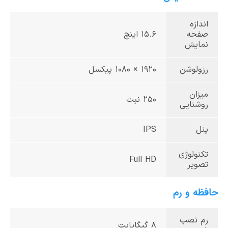
اندازه
صفحه
15.6 اینچ
نمایش
رزولوشن
1920 × 1080 پیکسل
میزان
250 نیت
روشنایی
پنل
IPS
تکنولوژی
Full HD
تصویر
حافظه و رم
رم نصب
8 گیگابایت