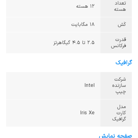
تعداد
12 هسته
هسته
کَش
18 مگابایت
قدرت
2.5 تا 4.5 گیگاهرتز
فرکانس
گرافیک
شرکت
سازنده
Intel
چیپ
مدل
کارت
Iris Xe
گرافیک
صفحه نمایش