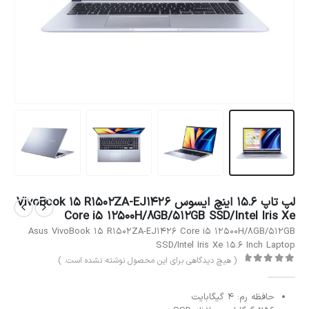
لپ تاپ 15.6 اینچ ایسوس VivoBook 15 R1502ZA-EJ1426
Core i5 12500H/8GB/512GB SSD/Intel Iris Xe
Asus VivoBook 15 R1502ZA-EJ1426 Core i5 12500H/8GB/512GB
SSD/Intel Iris Xe 15.6 Inch Laptop
( هیچ دیدگاهی برای این محصول نوشته نشده است. )
out of 5
0
حافظه رم: 4 گیگابایت