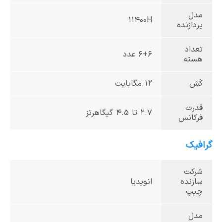
مدل
11400H
پردازنده
تعداد
6+6 عدد
هسته
کَش
12 مگابایت
قدرت
2.7 تا 4.5 گیگاهرتز
فرکانس
گرافیک
شرکت
سازنده
انویدیا
چیپ
مدل