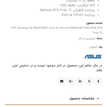
حافظه رم: 8 گیگابایت
512 گیگابایت حافظه SSD
پردازنده گرافیکی: GeForce RTX 3050 Ti
پردازنده: Core i5 11400H
شناسه محصول:
TUF Gaming F15 FX506HE-BC Core i5 11400H/8GB/512GB SSD/4GB RTX
3050 Ti
دسته:
ایسوس
,
لپ تاپ
برند:
ایسوس
در حال حاضر این محصول در انبار موجود نیست و در دسترس نمی
باشد.
مشخصات محصول