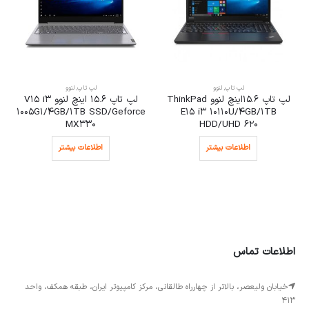
لپ تاپ
,
لنوو
لپ تاپ
,
لنوو
لپ تاپ 15.6اینچ لنوو ThinkPad
لپ تاپ 15.6 اینچ لنوو V15 i3
1005G1/4GB/1TB SSD/Geforce
E15 i3 10110U/4GB/1TB
MX330
HDD/UHD 620
اطلاعات بیشتر
اطلاعات بیشتر
اطلاعات تماس
خیابان ولیعصر، بالاتر از چهارراه طالقانی، مرکز کامپیوتر ایران، طبقه همکف، واحد
413