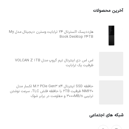
آخرین محصولات
هارددیسک اکسترنال 24 ترابایت وسترن دیجیتال مدل My
Book Desktop 24TB
اس اس دی اینترنال تیم گروپ مدل VOLCAN Z 1TB
ظرفیت یک ترابایت
حافظه SSD اینترنال M.2 PCIe Gen3 x4 لکسار مدل
NM620 ظرفیت 2TB با حافظه فلش TLC، سرعت نوشتن
ترتیبی 3000MB/s و مقاومت در برابر شوک
شبکه های اجتماعی