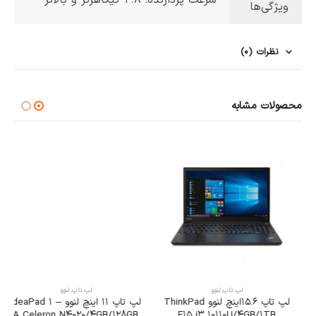
ویژگی‌ها
نظرات (0)
محصولات مشابه
لپ تاپ
,
لنوو
لپ تاپ
,
لنوو
لپ تاپ 15.6اینچ لنوو ThinkPad
لپ تاپ 11 اینچ لنوو IdeaPad 1 –
A Celeron N4020/4GB/128GB
E15 i3 10110U/4GB/1TB