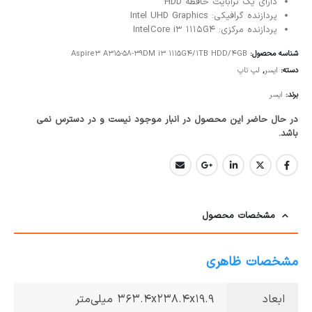
دارای یک ترابایت حافظه
HDD
پردازنده گرافیکی: Intel UHD Graphics
پردازنده مرکزی: Intel
1115G4
Core i3
شناسه محصول:
Aspire3 A315-58-39DM i3 1115G4/1TB HDD/4GB
دسته:
ایسر
,
لپ تاپ
برند:
ایسر
در حال حاضر این محصول در انبار موجود نیست و در دسترس نمی
باشد.
مشخصات محصول
مشخصات ظاهری
ابعاد
363.4x238.4x19.9 میلی‌متر