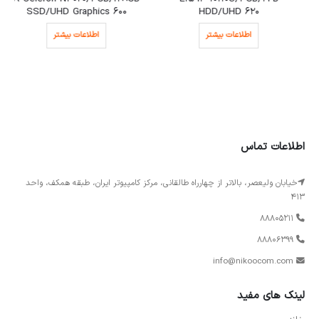
SSD/UHD Graphics 600
HDD/UHD 620
اطلاعات بیشتر
اطلاعات بیشتر
اطلاعات تماس
خیابان ولیعصر، بالاتر از چهارراه طالقانی، مرکز کامپیوتر ایران، طبقه همکف، واحد
413
88805211
88806399
info@nikoocom.com
لینک های مفید
خانه