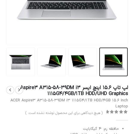
لپ تاپ 15.6 اینچ ایسر Aspire3 A315-58-39DM i3
1115G4/4GB/1TB HDD/UHD Graphics
ACER Aspire3 A315-58-39DM i3 1115G4/1TB HDD/4GB 15.6 Inch
Laptop
( هیچ دیدگاهی برای این محصول نوشته نشده است. )
out of 5
0
حافظه رم: 4 گیگابایت