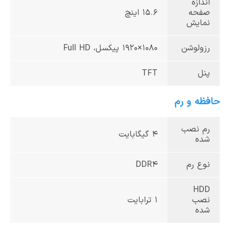
اندازه
صفحه
15.6 اینچ
نمایش
رزولوشن
1080×1920 پیکسل، Full HD
پنل
TFT
حافظه و رم
رم نصب
4 گیگابایت
شده
نوع رم
DDR4
HDD
نصب
1 ترابایت
شده