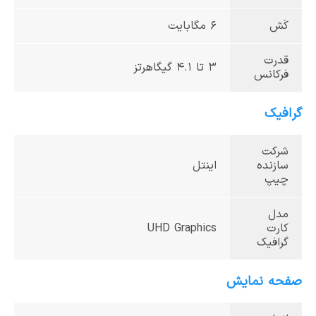
کَش
6 مگابایت
قدرت
3 تا 4.1 گیگاهرتز
فرکانس
گرافیک
شرکت
سازنده
اینتل
چیپ
مدل
کارت
UHD Graphics
گرافیک
صفحه نمایش