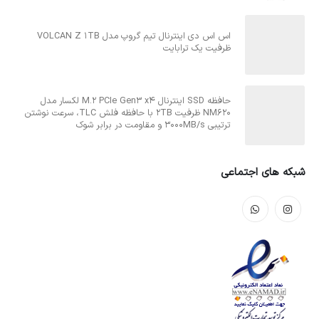
اس اس دی اینترنال تیم گروپ مدل VOLCAN Z 1TB
ظرفیت یک ترابایت
حافظه SSD اینترنال M.2 PCIe Gen3 x4 لکسار مدل
NM620 ظرفیت 2TB با حافظه فلش TLC، سرعت نوشتن
ترتیبی 3000MB/s و مقاومت در برابر شوک
شبکه های اجتماعی