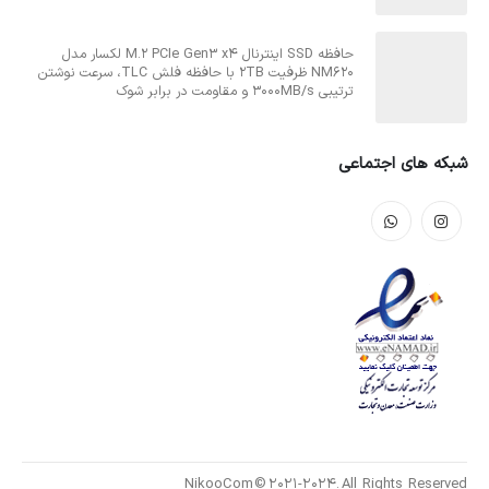
حافظه SSD اینترنال M.2 PCIe Gen3 x4 لکسار مدل
NM620 ظرفیت 2TB با حافظه فلش TLC، سرعت نوشتن
ترتیبی 3000MB/s و مقاومت در برابر شوک
شبکه های اجتماعی
NikooCom © 2021-2024. All Rights Reserved