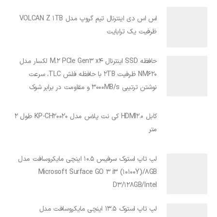
اس اس دی اینترنال تیم گروپ مدل VOLCAN Z 1TB
ظرفیت یک ترابایت
حافظه SSD اینترنال M.2 PCIe Gen3 x4 لکسار مدل
NM620 ظرفیت 2TB با حافظه فلش TLC، سرعت
نوشتن ترتیبی 3000MB/s و مقاومت در برابر شوک
کابل HDMI2.0 کی نت پلاس مدل KP-CH20020 طول 2
متر
لپ تاپ استوک سرفیس 10.5 اینچی مایکروسافت مدل
Microsoft Surface GO 3 i3 (10100Y)/8GB
D3/128GB/Intel
لپ تاپ استوک 13.5 اینچی مایکروسافت مدل