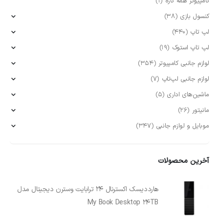
کامپیوتر همه کاره
(1)
کنسول بازی
(38)
لپ تاپ
(440)
لپ تاپ استوک
(19)
لوازم جانبی کامپیوتر
(354)
لوازم جانبی لپ‌تاپ
(7)
ماشین‌های اداری
(5)
مانیتور
(26)
موبایل و لوازم جانبی
(347)
آخرین محصولات
هارددیسک اکسترنال 24 ترابایت وسترن دیجیتال مدل
My Book Desktop 24TB