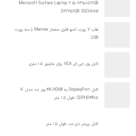
Microsoft Surface Laptop 2 i5-8350U/8GB
D3/256GB SSD/Intel
هاب 7 پورت کمبو فلزی منصار Mansar با سه پورت
USB
کابل وی جی ای VGA برای مانیتور 1.5 متری
کابل DisplayPort به 4K HDMI وی نت مدل V-
CDPHD4K15 طول 1.5 متر
کابل پرینتر دی-نت طول 1.5 متر