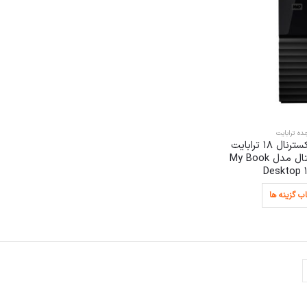
ه ترابایت
هارددیسک اکسترنال 18 ترابایت
وسترن دیجیتال مدل My Book
Desktop 
ب گزینه ها