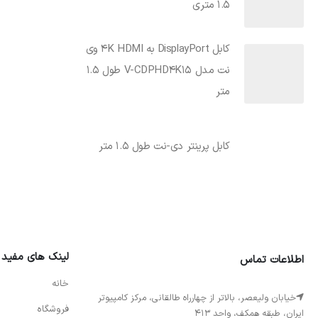
1.5 متری
کابل DisplayPort به 4K HDMI وی
نت مدل V-CDPHD4K15 طول 1.5
متر
کابل پرینتر دی-نت طول 1.5 متر
لینک های مفید
اطلاعات تماس
خانه
خیابان ولیعصر، بالاتر از چهارراه طالقانی، مرکز کامپیوتر
فروشگاه
ایران، طبقه همکف، واحد 413