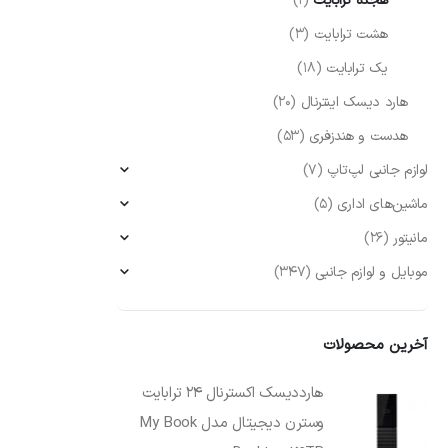
هجده ترابایت
(1)
هشت ترابایت
(3)
یک ترابایت
(18)
هارد دیسک اینترنال
(20)
هدست و هندزفری
(53)
لوازم جانبی لپ‌تاپ
(7)
ماشین‌های اداری
(5)
مانیتور
(26)
موبایل و لوازم جانبی
(347)
آخرین محصولات
هارددیسک اکسترنال 24 ترابایت
وسترن دیجیتال مدل My Book