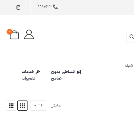
88805211
0
شبکه
اقساطی بدون
خدمات
ضامن
تعمیرات
نمایش: