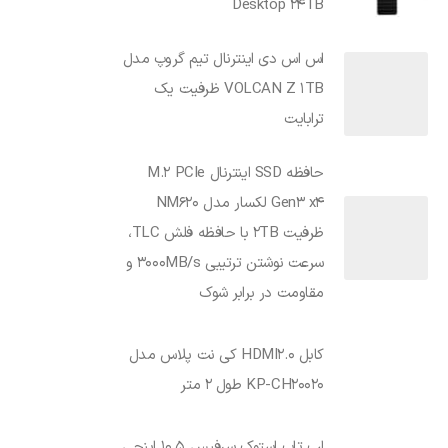
Desktop 24TB
اس اس دی اینترنال تیم گروپ مدل
VOLCAN Z 1TB ظرفیت یک
ترابایت
حافظه SSD اینترنال M.2 PCIe
Gen3 x4 لکسار مدل NM620
ظرفیت 2TB با حافظه فلش TLC،
سرعت نوشتن ترتیبی 3000MB/s و
مقاومت در برابر شوک
کابل HDMI2.0 کی نت پلاس مدل
KP-CH20020 طول 2 متر
لپ تاپ استوک سرفیس 10.5 اینچی