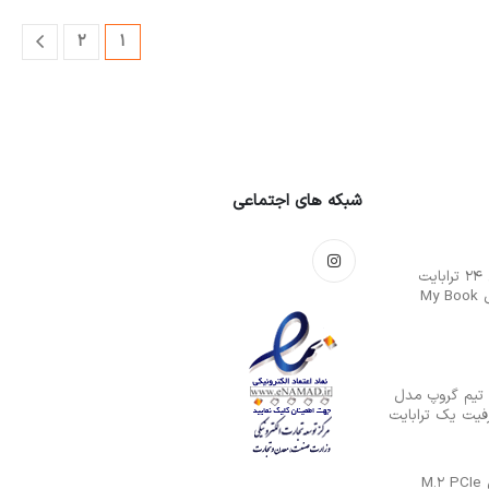
2
1
شبکه های اجتماعی
هارددیسک اکسترنال 24 ترابایت
وسترن دیجیتال مدل My Book
 تیم گروپ مدل
حافظه SSD اینترنال M.2 PCIe