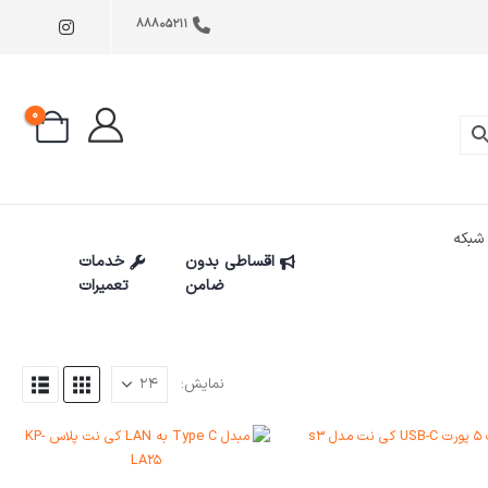
88805211
0
شبکه
اقساطی بدون
خدمات
ضامن
تعمیرات
نمایش: