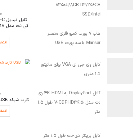
8350U/8GB D3/256GB
SSD/Intel
کا
هاب 7 پورت کمبو فلزی منصار
Mansar با سه پورت USB
انتخا
کابل وی جی ای VGA برای مانیتور
1.5 متری
کابل DisplayPort به 4K HDMI وی
ک
کارت شبکه USB کی نت مدل K-W30
نت مدل V-CDPHD4K15 طول 1.5
متر
انتخا
کابل پرینتر دی-نت طول 1.5 متر