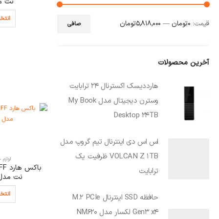
نت مدل1
انتخا
قيمت:
0 تومان
—
5,818,000 تومان
صافی
آخرین محصولات
هارددیسک اکسترنال 24 ترابایت
وسترن دیجیتال مدل My Book
Desktop 24TB
اس اس دی اینترنال تیم گروپ مدل
VOLCAN Z 1TB ظرفیت یک
لوازم 
ترابایت
نت مدل BM231R1
انتخا
حافظه SSD اینترنال M.2 PCIe
Gen3 x4 لکسار مدل NM620