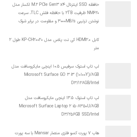
حافظه SSD اینترنال M.2 PCIe Gen3 x4 لکسار مدل
NM620 ظرفیت 2TB با حافظه فلش TLC، سرعت
نوشتن ترتیبی 3000MB/s و مقاومت در برابر شوک
کابل HDMI2.0 کی نت پلاس مدل KP-CH20020 طول 2
متر
لپ تاپ استوک سرفیس 10.5 اینچی مایکروسافت مدل
Microsoft Surface GO 3 i3 (10100Y)/8GB
D3/128GB/Intel
لپ تاپ استوک 13.5 اینچی مایکروسافت مدل
Microsoft Surface Laptop 2 i5-8350U/8GB
D3/256GB SSD/Intel
هاب 7 پورت کمبو فلزی منصار Mansar با سه پورت