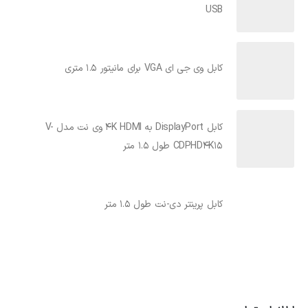
USB
کابل وی جی ای VGA برای مانیتور 1.5 متری
کابل DisplayPort به 4K HDMI وی نت مدل V-
CDPHD4K15 طول 1.5 متر
کابل پرینتر دی-نت طول 1.5 متر