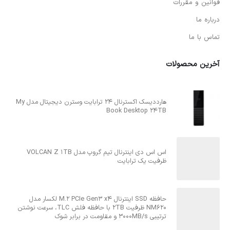
قوانین و مقررات
درباره ما
تماس با ما
آخرین محصولات
هارددیسک اکسترنال 24 ترابایت وسترن دیجیتال مدل My
Book Desktop 24TB
اس اس دی اینترنال تیم گروپ مدل VOLCAN Z 1TB
ظرفیت یک ترابایت
حافظه SSD اینترنال M.2 PCIe Gen3 x4 لکسار مدل
NM620 ظرفیت 2TB با حافظه فلش TLC، سرعت نوشتن
ترتیبی 3000MB/s و مقاومت در برابر شوک