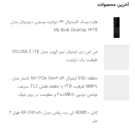
آخرین محصولات
هارددیسک اکسترنال 24 ترابایت وسترن دیجیتال مدل
My Book Desktop 24TB
اس اس دی اینترنال تیم گروپ مدل VOLCAN Z 1TB
ظرفیت یک ترابایت
حافظه SSD اینترنال M.2 PCIe Gen3 x4 لکسار مدل
NM620 ظرفیت 2TB با حافظه فلش TLC، سرعت
نوشتن ترتیبی 3000MB/s و مقاومت در برابر شوک
کابل HDMI2.0 کی نت پلاس مدل KP-CH20020 طول 2
متر