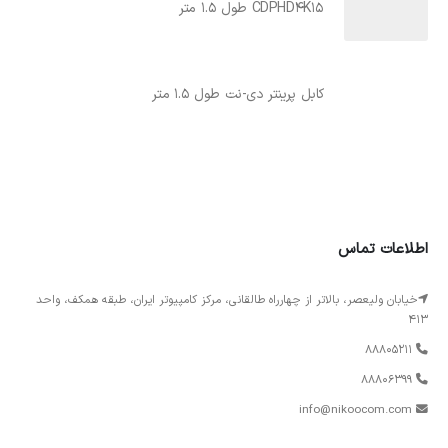
CDPHD4K15 طول 1.5 متر
کابل پرینتر دی-نت طول 1.5 متر
اطلاعات تماس
خیابان ولیعصر، بالاتر از چهارراه طالقانی، مرکز کامپیوتر ایران، طبقه همکف، واحد
413
88805211
88806399
info@nikoocom.com