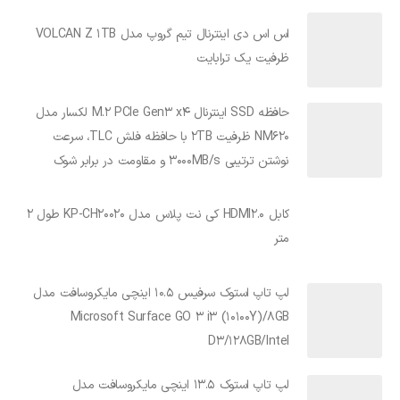
اس اس دی اینترنال تیم گروپ مدل VOLCAN Z 1TB
ظرفیت یک ترابایت
حافظه SSD اینترنال M.2 PCIe Gen3 x4 لکسار مدل
NM620 ظرفیت 2TB با حافظه فلش TLC، سرعت
نوشتن ترتیبی 3000MB/s و مقاومت در برابر شوک
کابل HDMI2.0 کی نت پلاس مدل KP-CH20020 طول 2
متر
لپ تاپ استوک سرفیس 10.5 اینچی مایکروسافت مدل
Microsoft Surface GO 3 i3 (10100Y)/8GB
D3/128GB/Intel
لپ تاپ استوک 13.5 اینچی مایکروسافت مدل