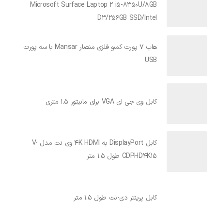
Microsoft Surface Laptop 2 i5-8350U/8GB
D3/256GB SSD/Intel
هاب 7 پورت کمبو فلزی منصار Mansar با سه پورت
USB
کابل وی جی ای VGA برای مانیتور 1.5 متری
کابل DisplayPort به 4K HDMI وی نت مدل V-
CDPHD4K15 طول 1.5 متر
کابل پرینتر دی-نت طول 1.5 متر