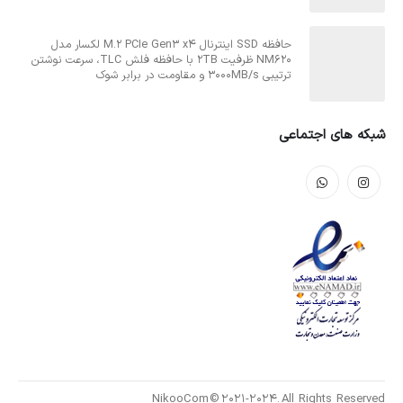
حافظه SSD اینترنال M.2 PCIe Gen3 x4 لکسار مدل
NM620 ظرفیت 2TB با حافظه فلش TLC، سرعت نوشتن
ترتیبی 3000MB/s و مقاومت در برابر شوک
شبکه های اجتماعی
NikooCom © 2021-2024. All Rights Reserved