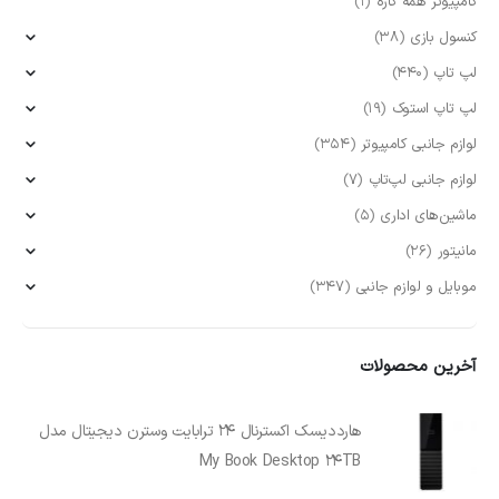
کامپیوتر همه کاره
(1)
کنسول بازی
(38)
لپ تاپ
(440)
لپ تاپ استوک
(19)
لوازم جانبی کامپیوتر
(354)
لوازم جانبی لپ‌تاپ
(7)
ماشین‌های اداری
(5)
مانیتور
(26)
موبایل و لوازم جانبی
(347)
آخرین محصولات
هارددیسک اکسترنال 24 ترابایت وسترن دیجیتال مدل
My Book Desktop 24TB